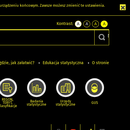
m urządzeniu końcowym. Zawsze możesz zmienić te ustawienia.
Kontrast:
A
A
A
A
kontrast
kontrast
kontrast
kontrast
domyślny
biały
żółty
czarny
tekst
tekst
tekst
na
na
na
czarnym
czarnym
żółtym
gdzie, jak załatwić?
Edukacja statystyczna
O stronie
REGON,
Badania
Urzędy
TERYT,
GUS
statystyczne
statystyczne
lasyfikacje