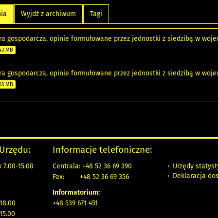
nia
Wyjdź z archiwum
Tagi
ra gospodarcza, opinie formułowane przez jednostki z siedzibą w w
43 MB
ra gospodarcza, opinie formułowane przez jednostki z siedzibą w w
03 MB
 Urzędu:
Informacje telefoniczne:
Urzędy statys
 7.00-15.00
Centrala: +48 52 36 69 390
Deklaracja do
Fax:
+48 52 36 69 356
Informatorium:
18.00
+48 539 671 451
15.00