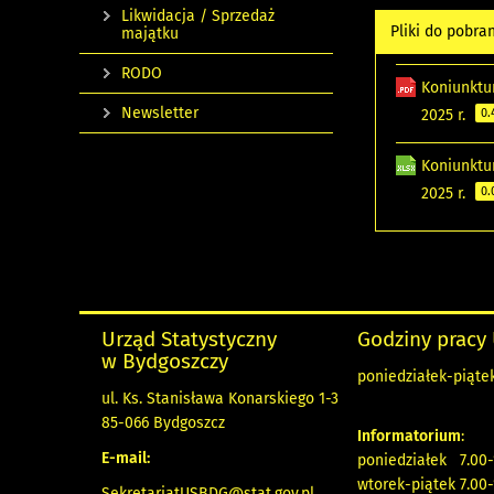
Likwidacja / Sprzedaż
Pliki do pobra
majątku
RODO
Koniunktu
Newsletter
2025 r.
0.
Koniunktu
2025 r.
0.
Urząd Statystyczny
Godziny pracy
w Bydgoszczy
poniedziałek-piątek
ul. Ks. Stanisława Konarskiego 1-3
85-066 Bydgoszcz
Informatorium
:
E-mail:
poniedziałek 7.00-
wtorek-piątek 7.00-
SekretariatUSBDG@stat.gov.pl