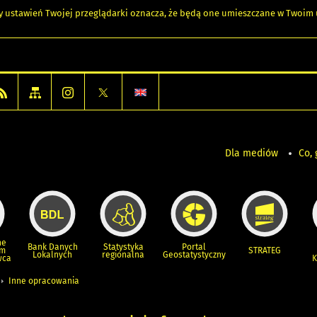
any ustawień Twojej przeglądarki oznacza, że będą one umieszczane w Twoi
Dla mediów
Co, 
ne
Bank Danych
Statystyka
Portal
um
STRATEG
Lokalnych
regionalna
Geostatystyczny
wca
K
Inne opracowania