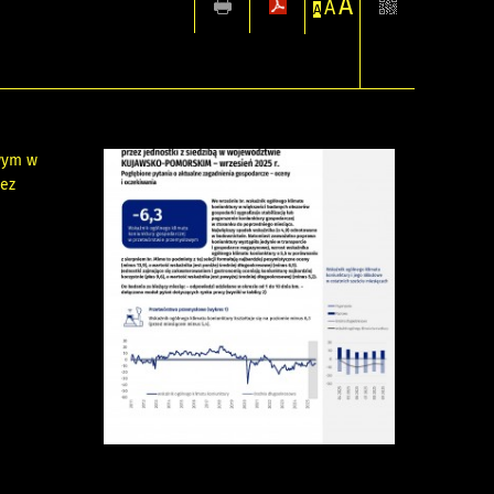
A
A
A
owym w
zez