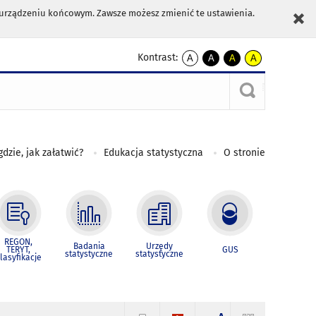
m urządzeniu końcowym. Zawsze możesz zmienić te ustawienia.
Kontrast:
A
A
A
A
kontrast
kontrast
kontrast
kontrast
domyślny
biały
żółty
czarny
tekst
tekst
tekst
na
na
na
czarnym
czarnym
żółtym
gdzie, jak załatwić?
Edukacja statystyczna
O stronie
REGON,
Badania
Urzędy
TERYT,
GUS
statystyczne
statystyczne
lasyfikacje