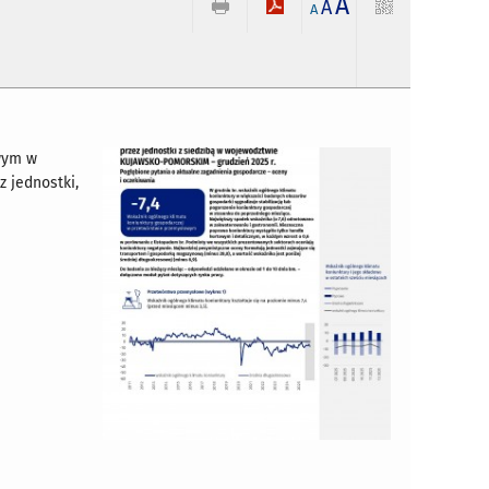
A
A
A
owym w
 jednostki,