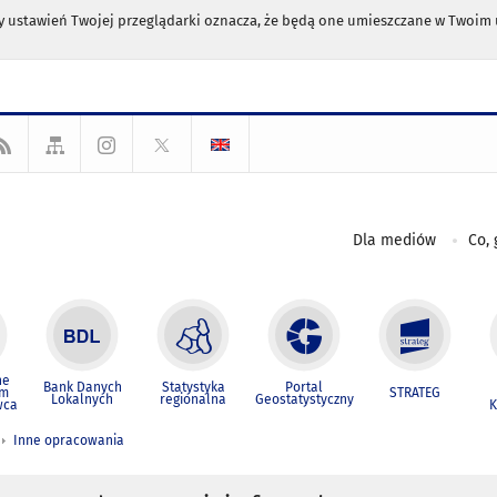
any ustawień Twojej przeglądarki oznacza, że będą one umieszczane w Twoi
Dla mediów
Co, 
ne
Bank Danych
Statystyka
Portal
um
STRATEG
Lokalnych
regionalna
Geostatystyczny
wca
K
Inne opracowania