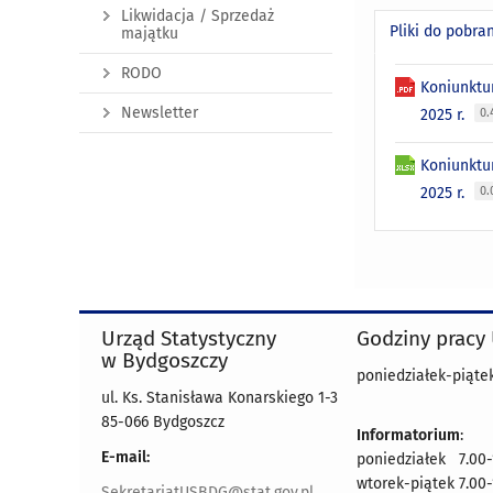
Likwidacja / Sprzedaż
Pliki do pobra
majątku
RODO
Koniunktu
Newsletter
2025 r.
0.
Koniunktu
2025 r.
0.
Urząd Statystyczny
Godziny pracy
w Bydgoszczy
poniedziałek-piątek
ul. Ks. Stanisława Konarskiego 1-3
85-066 Bydgoszcz
Informatorium
:
E-mail:
poniedziałek 7.00-
wtorek-piątek 7.00-
SekretariatUSBDG@stat.gov.pl