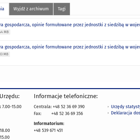
nia
Wyjdź z archiwum
Tagi
ra gospodarcza, opinie formułowane przez jednostki z siedzibą w w
44 MB
ra gospodarcza, opinie formułowane przez jednostki z siedzibą w w
03 MB
 Urzędu:
Informacje telefoniczne:
Urzędy statys
 7.00-15.00
Centrala: +48 52 36 69 390
Deklaracja do
Fax:
+48 52 36 69 356
Informatorium:
18.00
+48 539 671 451
15.00