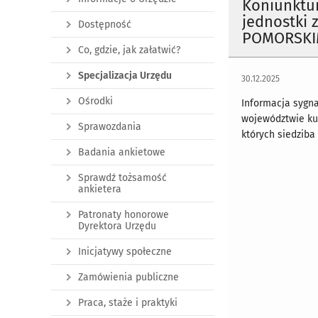
Koniunktu
jednostki
Dostępność
POMORSKIM 
Co, gdzie, jak załatwić?
Specjalizacja Urzędu
30.12.2025
Ośrodki
Informacja sygn
województwie ku
Sprawozdania
których siedzib
Badania ankietowe
Sprawdź tożsamość
ankietera
Patronaty honorowe
Dyrektora Urzędu
Inicjatywy społeczne
Zamówienia publiczne
Praca, staże i praktyki