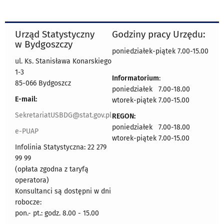
Urząd Statystyczny
Godziny pracy Urzędu:
w Bydgoszczy
poniedziałek-piątek 7.00-15.00
ul. Ks. Stanisława Konarskiego
1-3
Informatorium
:
85-066 Bydgoszcz
poniedziałek 7.00-18.00
E-mail:
wtorek-piątek 7.00-15.00
SekretariatUSBDG@stat.gov.pl
REGON:
poniedziałek 7.00-18.00
e-PUAP
wtorek-piątek 7.00-15.00
Infolinia Statystyczna: 22 279
99 99
(opłata zgodna z taryfą
operatora)
Konsultanci są dostępni w dni
robocze:
pon.- pt.: godz. 8.00 - 15.00