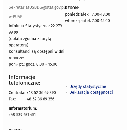
SekretariatUSBDG@stat.gov.pl
REGON:
poniedziałek 7.00-18.00
e-PUAP
wtorek-piątek 7.00-15.00
Infolinia Statystyczna: 22 279
99 99
(opłata zgodna z taryfą
operatora)
Konsultanci są dostępni w dni
robocze:
pon.- pt.: godz. 8.00 - 15.00
Informacje
telefoniczne:
Urzędy statystyczne
Deklaracja dostępności
Centrala: +48 52 36 69 390
Fax:
+48 52 36 69 356
Informatorium:
+48 539 671 451