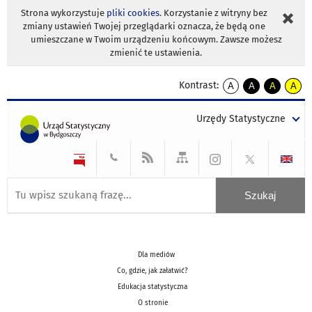
Strona wykorzystuje
pliki cookies
. Korzystanie z witryny bez
zmiany ustawień Twojej przeglądarki oznacza, że będą one
umieszczane w Twoim urządzeniu końcowym. Zawsze możesz
zmienić te ustawienia.
Kontrast:
A
A
A
A
kontrast
kontrast
kontrast
kontra
domyślny
biały
żółty
czarny
Urzędy Statystyczne
tekst
tekst
tekst
na
na
na
czarnym
czarnym
żółtym
Dla mediów
Co, gdzie, jak załatwić?
Edukacja statystyczna
O stronie