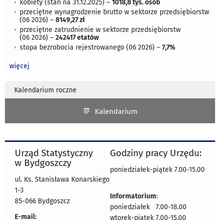
kobiety (stan na 31.12.2025)
–
1018,8 tys. osób
przeciętne wynagrodzenie brutto w sektorze przedsiębiorstw
(06 2026)
–
8149,27 zł
przeciętne zatrudnienie w sektorze przedsiębiorstw
(06 2026)
–
242417 etatów
stopa bezrobocia rejestrowanego (06 2026)
–
7,7%
więcej
Kalendarium roczne
Kalendarium
Urząd Statystyczny
Godziny pracy Urzędu:
w Bydgoszczy
poniedziałek-piątek 7.00-15.00
ul. Ks. Stanisława Konarskiego
1-3
Informatorium
:
85-066 Bydgoszcz
poniedziałek 7.00-18.00
E-mail:
wtorek-piątek 7.00-15.00