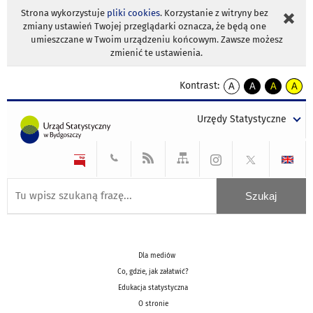
Strona wykorzystuje
pliki cookies
. Korzystanie z witryny bez
zmiany ustawień Twojej przeglądarki oznacza, że będą one
umieszczane w Twoim urządzeniu końcowym. Zawsze możesz
zmienić te ustawienia.
Kontrast:
A
A
A
A
kontrast
kontrast
kontrast
kontra
domyślny
biały
żółty
czarny
Urzędy Statystyczne
tekst
tekst
tekst
na
na
na
czarnym
czarnym
żółtym
Dla mediów
Co, gdzie, jak załatwić?
Edukacja statystyczna
O stronie