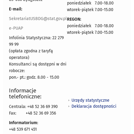
poniedziałek 7.00-18.00
E-mail:
wtorek-piątek 7.00-15.00
SekretariatUSBDG@stat.gov.pl
REGON:
poniedziałek 7.00-18.00
e-PUAP
wtorek-piątek 7.00-15.00
Infolinia Statystyczna: 22 279
99 99
(opłata zgodna z taryfą
operatora)
Konsultanci są dostępni w dni
robocze:
pon.- pt.: godz. 8.00 - 15.00
Informacje
telefoniczne:
Urzędy statystyczne
Deklaracja dostępności
Centrala: +48 52 36 69 390
Fax:
+48 52 36 69 356
Informatorium:
+48 539 671 451