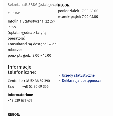
SekretariatUSBDG@stat.gov.pl
REGON:
poniedziałek 7.00-18.00
e-PUAP
wtorek-piątek 7.00-15.00
Infolinia Statystyczna: 22 279
99 99
(opłata zgodna z taryfą
operatora)
Konsultanci są dostępni w dni
robocze:
pon.- pt.: godz. 8.00 - 15.00
Informacje
telefoniczne:
Urzędy statystyczne
Deklaracja dostępności
Centrala: +48 52 36 69 390
Fax:
+48 52 36 69 356
Informatorium:
+48 539 671 451
REGON: