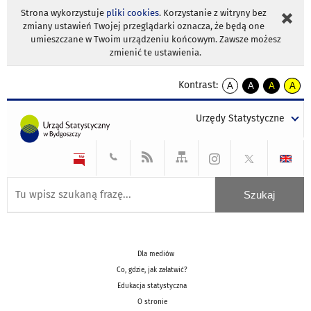
Strona wykorzystuje
pliki cookies
. Korzystanie z witryny bez
zmiany ustawień Twojej przeglądarki oznacza, że będą one
umieszczane w Twoim urządzeniu końcowym. Zawsze możesz
zmienić te ustawienia.
Kontrast:
A
A
A
A
kontrast
kontrast
kontrast
kontra
domyślny
biały
żółty
czarny
Urzędy Statystyczne
tekst
tekst
tekst
na
na
na
czarnym
czarnym
żółtym
Dla mediów
Co, gdzie, jak załatwić?
Edukacja statystyczna
O stronie