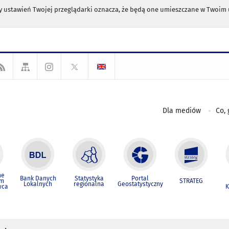
any ustawień Twojej przeglądarki oznacza, że będą one umieszczane w Twoi
Dla mediów
Co, 
ne
Bank Danych
Statystyka
Portal
um
STRATEG
Lokalnych
regionalna
Geostatystyczny
wca
K