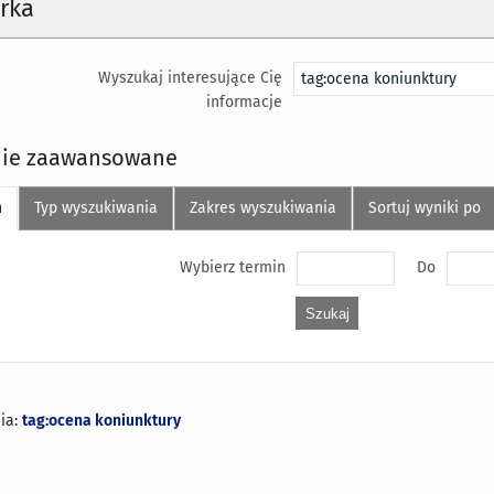
rka
Wyszukaj interesujące Cię
informacje
ie zaawansowane
n
Typ wyszukiwania
Zakres wyszukiwania
Sortuj wyniki po
Wybierz termin
Do
ia:
tag:ocena koniunktury