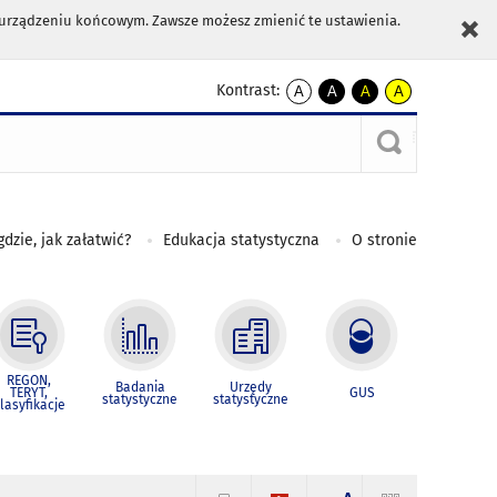
m urządzeniu końcowym. Zawsze możesz zmienić te ustawienia.
Kontrast:
A
A
A
A
kontrast
kontrast
kontrast
kontrast
domyślny
biały
żółty
czarny
tekst
tekst
tekst
na
na
na
czarnym
czarnym
żółtym
gdzie, jak załatwić?
Edukacja statystyczna
O stronie
REGON,
Badania
Urzędy
TERYT,
GUS
statystyczne
statystyczne
lasyfikacje