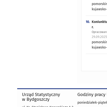
pomorskim
kujawsko-
10.
Koniunktu
r.
Opracowani
29.09.202
pomorskim
kujawsko-
Urząd Statystyczny
Godziny pracy
w Bydgoszczy
poniedziałek-piątek