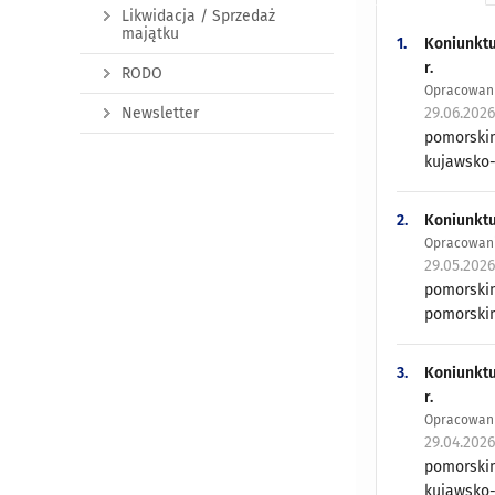
Likwidacja / Sprzedaż
majątku
1.
Koniunktu
r.
RODO
Opracowani
Newsletter
29.06.202
pomorskim
kujawsko-
2.
Koniunktu
Opracowani
29.05.202
pomorskim
pomorskim
3.
Koniunktu
r.
Opracowani
29.04.202
pomorskim
kujawsko-