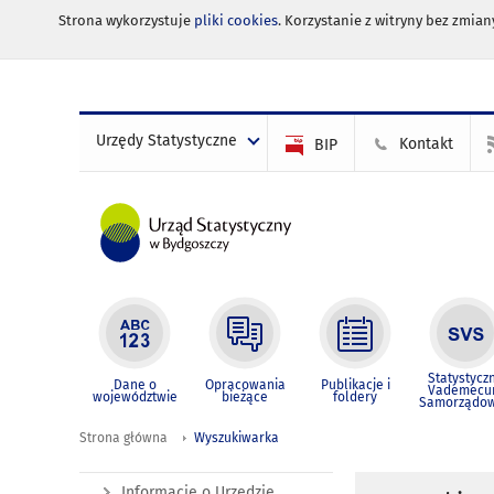
Strona wykorzystuje
pliki cookies
. Korzystanie z witryny bez zmi
Urzędy Statystyczne
Kontakt
BIP
Statystycz
Dane o
Opracowania
Publikacje i
Vademec
województwie
bieżące
foldery
Samorządo
Strona główna
Wyszukiwarka
Informacje o Urzędzie