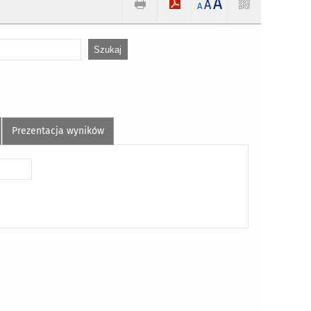
A
A
A
Prezentacja wyników