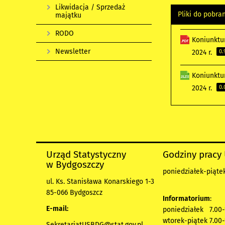
Likwidacja / Sprzedaż
Pliki do pobra
majątku
RODO
Koniunktu
Newsletter
2024 r.
0.
Koniunktu
2024 r.
0.
Urząd Statystyczny
Godziny pracy
w Bydgoszczy
poniedziałek-piątek
ul. Ks. Stanisława Konarskiego 1-3
85-066 Bydgoszcz
Informatorium
:
E-mail:
poniedziałek 7.00-
wtorek-piątek 7.00-
SekretariatUSBDG@stat.gov.pl