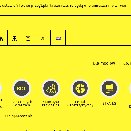
any ustawień Twojej przeglądarki oznacza, że będą one umieszczane w Twoi
Dla mediów
Co, 
ne
Bank Danych
Statystyka
Portal
um
STRATEG
Lokalnych
regionalna
Geostatystyczny
wca
K
Inne opracowania