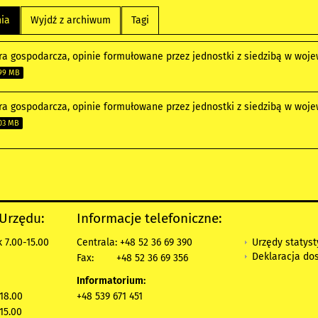
nia
Wyjdź z archiwum
Tagi
ra gospodarcza, opinie formułowane przez jednostki z siedzibą w w
99 MB
ra gospodarcza, opinie formułowane przez jednostki z siedzibą w w
03 MB
 Urzędu:
Informacje telefoniczne:
Urzędy statys
 7.00-15.00
Centrala: +48 52 36 69 390
Deklaracja do
Fax:
+48 52 36 69 356
Informatorium:
18.00
+48 539 671 451
15.00