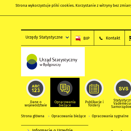
Strona wykorzystuje
pliki cookies
. Korzystanie z witryny bez zmi
Urzędy Statystyczne
Kontakt
BIP
Statystycz
Dane o
Opracowania
Publikacje i
Vademec
województwie
bieżące
foldery
Samorządo
Strona główna
Opracowania bieżące
Opracowania sygnalne
Informacje o Urzędzie