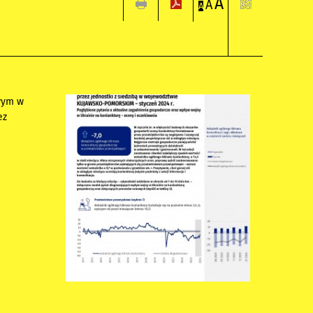
A
A
A
owym w
ez