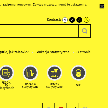
m urządzeniu końcowym. Zawsze możesz zmienić te ustawienia.
Kontrast:
A
A
A
A
kontrast
kontrast
kontrast
kontrast
domyślny
biały
żółty
czarny
tekst
tekst
tekst
na
na
na
czarnym
czarnym
żółtym
gdzie, jak załatwić?
Edukacja statystyczna
O stronie
REGON,
Badania
Urzędy
TERYT,
GUS
statystyczne
statystyczne
lasyfikacje