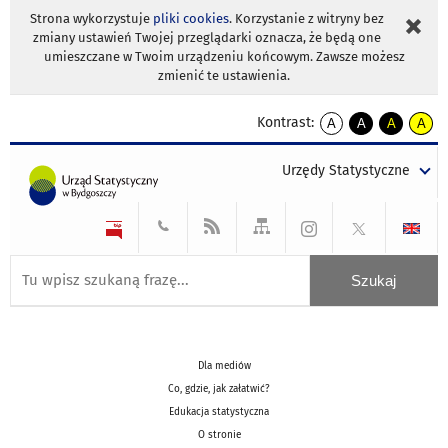
Strona wykorzystuje
pliki cookies
. Korzystanie z witryny bez
zmiany ustawień Twojej przeglądarki oznacza, że będą one
umieszczane w Twoim urządzeniu końcowym. Zawsze możesz
zmienić te ustawienia.
Kontrast:
A
A
A
A
kontrast
kontrast
kontrast
kontra
domyślny
biały
żółty
czarny
Urzędy Statystyczne
tekst
tekst
tekst
na
na
na
czarnym
czarnym
żółtym
Dla mediów
Co, gdzie, jak załatwić?
Edukacja statystyczna
O stronie