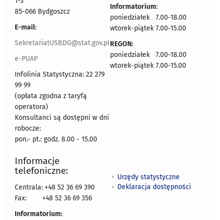
1-3
Informatorium
:
85-066 Bydgoszcz
poniedziałek 7.00-18.00
E-mail:
wtorek-piątek 7.00-15.00
SekretariatUSBDG@stat.gov.pl
REGON:
poniedziałek 7.00-18.00
e-PUAP
wtorek-piątek 7.00-15.00
Infolinia Statystyczna: 22 279
99 99
(opłata zgodna z taryfą
operatora)
Konsultanci są dostępni w dni
robocze:
pon.- pt.: godz. 8.00 - 15.00
Informacje
telefoniczne:
Urzędy statystyczne
Deklaracja dostępności
Centrala: +48 52 36 69 390
Fax:
+48 52 36 69 356
Informatorium: