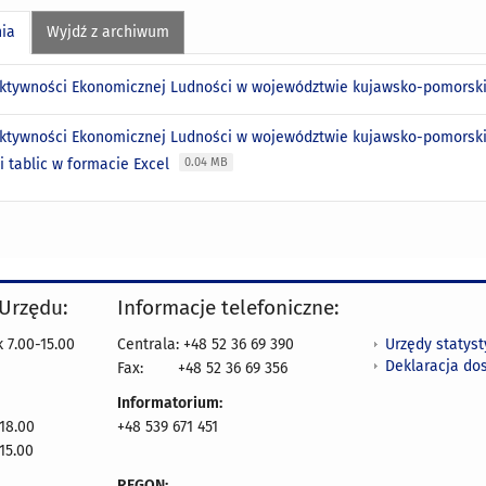
nia
Wyjdź z archiwum
ktywności Ekonomicznej Ludności w województwie kujawsko-pomorski
ktywności Ekonomicznej Ludności w województwie kujawsko-pomorskim
i tablic w formacie Excel
0.04 MB
 Urzędu:
Informacje telefoniczne:
Urzędy statys
 7.00-15.00
Centrala: +48 52 36 69 390
Deklaracja do
Fax:
+48 52 36 69 356
Informatorium:
18.00
+48 539 671 451
15.00
REGON: