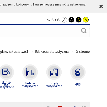
m urządzeniu końcowym. Zawsze możesz zmienić te ustawienia.
Kontrast:
A
A
A
A
kontrast
kontrast
kontrast
kontrast
domyślny
biały
żółty
czarny
tekst
tekst
tekst
na
na
na
czarnym
czarnym
żółtym
gdzie, jak załatwić?
Edukacja statystyczna
O stronie
REGON,
Badania
Urzędy
TERYT,
GUS
statystyczne
statystyczne
lasyfikacje