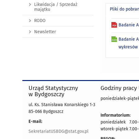
Likwidacja / Sprzedaż
Pliki do pobra
majątku
RODO
Badanie A
Newsletter
Badanie A
wykresów 
Urząd Statystyczny
Godziny pracy
w Bydgoszczy
poniedziałek-piątek
ul. Ks. Stanisława Konarskiego 1-3
85-066 Bydgoszcz
Informatorium
:
E-mail:
poniedziałek 7.00-
wtorek-piątek 7.00-
SekretariatUSBDG@stat.gov.pl
REGON: