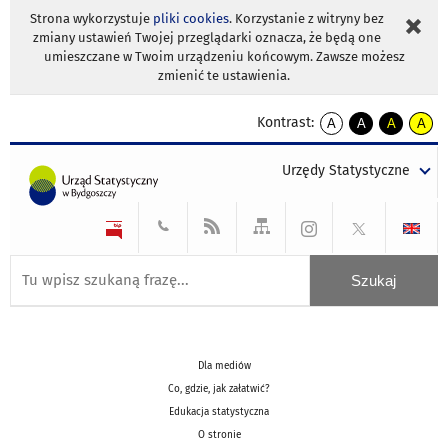
Strona wykorzystuje
pliki cookies
. Korzystanie z witryny bez
zmiany ustawień Twojej przeglądarki oznacza, że będą one
umieszczane w Twoim urządzeniu końcowym. Zawsze możesz
zmienić te ustawienia.
Kontrast:
A
A
A
A
kontrast
kontrast
kontrast
kontra
domyślny
biały
żółty
czarny
Urzędy Statystyczne
tekst
tekst
tekst
na
na
na
czarnym
czarnym
żółtym
Dla mediów
Co, gdzie, jak załatwić?
Edukacja statystyczna
O stronie