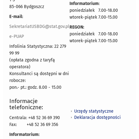
Informatorium
:
85-066 Bydgoszcz
poniedziałek 7.00-18.00
E-mail:
wtorek-piątek 7.00-15.00
SekretariatUSBDG@stat.gov.pl
REGON:
poniedziałek 7.00-18.00
e-PUAP
wtorek-piątek 7.00-15.00
Infolinia Statystyczna: 22 279
99 99
(opłata zgodna z taryfą
operatora)
Konsultanci są dostępni w dni
robocze:
pon.- pt.: godz. 8.00 - 15.00
Informacje
telefoniczne:
Urzędy statystyczne
Deklaracja dostępności
Centrala: +48 52 36 69 390
Fax:
+48 52 36 69 356
Informatorium: