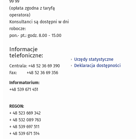
99 99
(opłata zgodna z taryfą
operatora)
Konsultanci są dostępni w dni
robocze:
pon.- pt.: godz. 8.00 - 15.00
Informacje
telefoniczne:
Urzędy statystyczne
Deklaracja dostępności
Centrala: +48 52 36 69 390
Fax:
+48 52 36 69 356
Informatorium:
+48 539 671 451
REGON:
+ 48 523 669 342
+ 48 532 089 763
+ 48 539 697 511
+ 48 539 671 514