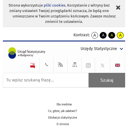
Strona wykorzystuje
pliki cookies
. Korzystanie z witryny bez
zmiany ustawień Twojej przeglądarki oznacza, że będą one
umieszczane w Twoim urządzeniu końcowym. Zawsze możesz
zmienić te ustawienia.
Kontrast:
A
A
A
A
kontrast
kontrast
kontrast
kontra
domyślny
biały
żółty
czarny
Urzędy Statystyczne
tekst
tekst
tekst
na
na
na
czarnym
czarnym
żółtym
Dla mediów
Co, gdzie, jak załatwić?
Edukacja statystyczna
O stronie