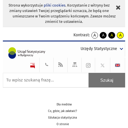
Strona wykorzystuje
pliki cookies
. Korzystanie z witryny bez
zmiany ustawień Twojej przeglądarki oznacza, że będą one
umieszczane w Twoim urządzeniu końcowym. Zawsze możesz
zmienić te ustawienia.
Kontrast:
A
A
A
A
kontrast
kontrast
kontrast
kontra
domyślny
biały
żółty
czarny
Urzędy Statystyczne
tekst
tekst
tekst
na
na
na
czarnym
czarnym
żółtym
Dla mediów
Co, gdzie, jak załatwić?
Edukacja statystyczna
O stronie