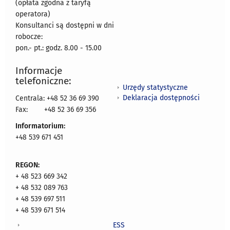
(opłata zgodna z taryfą
operatora)
Konsultanci są dostępni w dni
robocze:
pon.- pt.: godz. 8.00 - 15.00
Informacje
telefoniczne:
Urzędy statystyczne
Deklaracja dostępności
Centrala: +48 52 36 69 390
Fax:
+48 52 36 69 356
Informatorium:
+48 539 671 451
REGON:
+ 48 523 669 342
+ 48 532 089 763
+ 48 539 697 511
+ 48 539 671 514
ESS