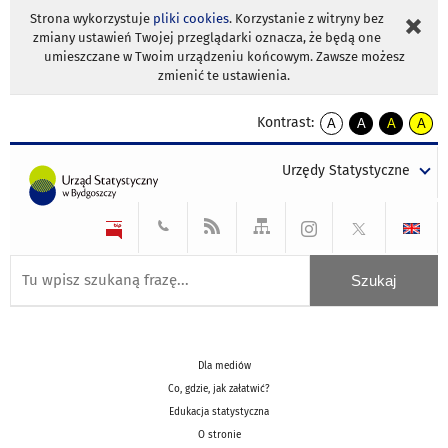
Strona wykorzystuje
pliki cookies
. Korzystanie z witryny bez
zmiany ustawień Twojej przeglądarki oznacza, że będą one
umieszczane w Twoim urządzeniu końcowym. Zawsze możesz
zmienić te ustawienia.
Kontrast:
A
A
A
A
kontrast
kontrast
kontrast
kontra
domyślny
biały
żółty
czarny
Urzędy Statystyczne
tekst
tekst
tekst
na
na
na
czarnym
czarnym
żółtym
Dla mediów
Co, gdzie, jak załatwić?
Edukacja statystyczna
O stronie