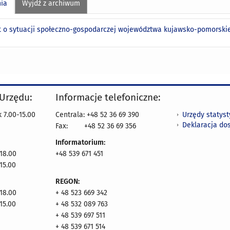
nia
Wyjdź z archiwum
 o sytuacji społeczno-gospodarczej województwa kujawsko-pomorskieg
 Urzędu:
Informacje telefoniczne:
Urzędy statys
 7.00-15.00
Centrala: +48 52 36 69 390
Deklaracja do
Fax:
+48 52 36 69 356
Informatorium:
18.00
+48 539 671 451
15.00
REGON:
18.00
+ 48 523 669 342
15.00
+ 48 532 089 763
+ 48 539 697 511
+ 48 539 671 514