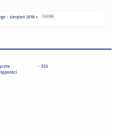
o - sierpień 2018 r.
1.63 MB
tyczne
ESS
stępności