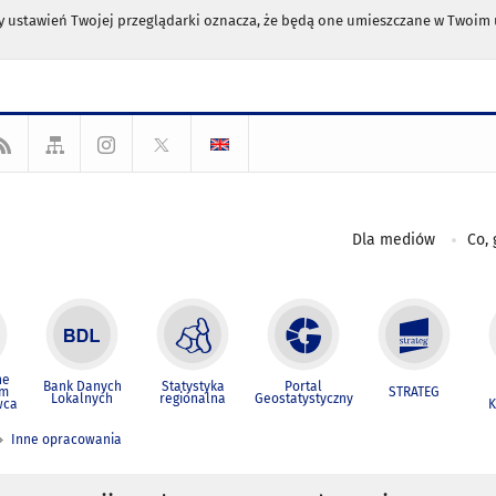
any ustawień Twojej przeglądarki oznacza, że będą one umieszczane w Twoi
Dla mediów
Co, 
ne
Bank Danych
Statystyka
Portal
um
STRATEG
Lokalnych
regionalna
Geostatystyczny
wca
K
Inne opracowania