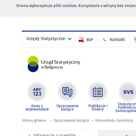
Strona wykorzystuje
pliki cookies
. Korzystanie z witryny bez zmi
Urzędy Statystyczne
Kontakt
BIP
Statystycz
Dane o
Opracowania
Publikacje i
Vademec
województwie
bieżące
foldery
Samorządo
Strona główna
Opracowania bieżące
Komunikaty i biuletyny
Informacje o Urzędzie