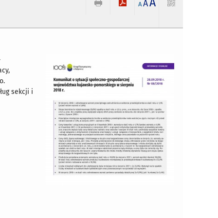
A
A
A
-
cy,
o.
ug sekcji i