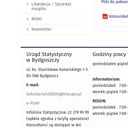
Pliki do pobra
Likwidacja / Sprzedaż
majątku
Komunikat
RODO
Newsletter
Urząd Statystyczny
Godziny pracy
w Bydgoszczy
poniedziałek-piątek
ul. Ks. Stanisława Konarskiego 1-3
85-066 Bydgoszcz
Informatorium
:
E-mail:
poniedziałek 7.00-
wtorek-piątek 7.00-
SekretariatUSBDG@stat.gov.pl
REGON:
e-PUAP
poniedziałek 7.00-
Infolinia Statystyczna: 22 279 99 99
wtorek-piątek 7.00-
(opłata zgodna z taryfą operatora)
Konsultanci są dostępni w dni