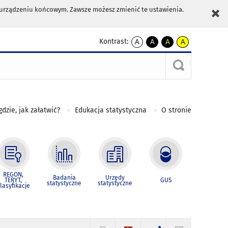
m urządzeniu końcowym. Zawsze możesz zmienić te ustawienia.
Kontrast:
A
A
A
A
kontrast
kontrast
kontrast
kontrast
domyślny
biały
żółty
czarny
tekst
tekst
tekst
na
na
na
czarnym
czarnym
żółtym
gdzie, jak załatwić?
Edukacja statystyczna
O stronie
REGON,
Badania
Urzędy
TERYT,
GUS
statystyczne
statystyczne
lasyfikacje