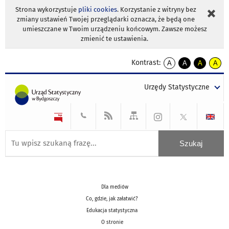
Strona wykorzystuje
pliki cookies
. Korzystanie z witryny bez
zmiany ustawień Twojej przeglądarki oznacza, że będą one
umieszczane w Twoim urządzeniu końcowym. Zawsze możesz
zmienić te ustawienia.
Kontrast:
A
A
A
A
kontrast
kontrast
kontrast
kontra
domyślny
biały
żółty
czarny
Urzędy Statystyczne
tekst
tekst
tekst
na
na
na
czarnym
czarnym
żółtym
Dla mediów
Co, gdzie, jak załatwić?
Edukacja statystyczna
O stronie