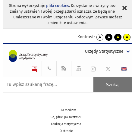
Strona wykorzystuje
pliki cookies
. Korzystanie z witryny bez
zmiany ustawień Twojej przeglądarki oznacza, że będą one
umieszczane w Twoim urządzeniu końcowym. Zawsze możesz
zmienić te ustawienia.
Kontrast:
A
A
A
A
kontrast
kontrast
kontrast
kontra
domyślny
biały
żółty
czarny
Urzędy Statystyczne
tekst
tekst
tekst
na
na
na
czarnym
czarnym
żółtym
Dla mediów
Co, gdzie, jak załatwić?
Edukacja statystyczna
O stronie