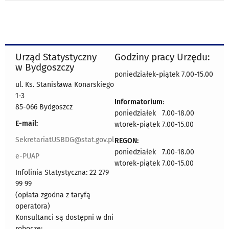
Urząd Statystyczny
Godziny pracy Urzędu:
w Bydgoszczy
poniedziałek-piątek 7.00-15.00
ul. Ks. Stanisława Konarskiego
1-3
Informatorium
:
85-066 Bydgoszcz
poniedziałek 7.00-18.00
E-mail:
wtorek-piątek 7.00-15.00
SekretariatUSBDG@stat.gov.pl
REGON:
poniedziałek 7.00-18.00
e-PUAP
wtorek-piątek 7.00-15.00
Infolinia Statystyczna: 22 279
99 99
(opłata zgodna z taryfą
operatora)
Konsultanci są dostępni w dni
robocze: