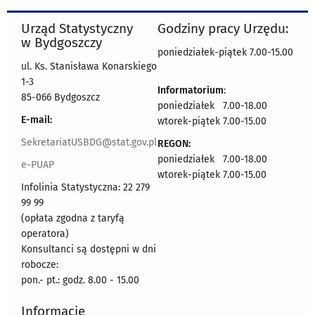
Urząd Statystyczny
Godziny pracy Urzędu:
w Bydgoszczy
poniedziałek-piątek 7.00-15.00
ul. Ks. Stanisława Konarskiego
1-3
Informatorium
:
85-066 Bydgoszcz
poniedziałek 7.00-18.00
E-mail:
wtorek-piątek 7.00-15.00
SekretariatUSBDG@stat.gov.pl
REGON:
poniedziałek 7.00-18.00
e-PUAP
wtorek-piątek 7.00-15.00
Infolinia Statystyczna: 22 279
99 99
(opłata zgodna z taryfą
operatora)
Konsultanci są dostępni w dni
robocze:
pon.- pt.: godz. 8.00 - 15.00
Informacje