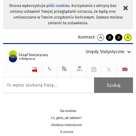
Strona wykorzystuje
pliki cookies
. Korzystanie z witryny bez
zmiany ustawień Twojej przeglądarki oznacza, że będą one
umieszczane w Twoim urządzeniu końcowym. Zawsze możesz
zmienić te ustawienia.
Kontrast:
A
A
A
A
kontrast
kontrast
kontrast
kontra
domyślny
biały
żółty
czarny
Urzędy Statystyczne
tekst
tekst
tekst
na
na
na
czarnym
czarnym
żółtym
Dla mediów
Co, gdzie, jak załatwić?
Edukacja statystyczna
O stronie