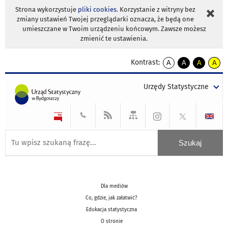
Strona wykorzystuje
pliki cookies
. Korzystanie z witryny bez
zmiany ustawień Twojej przeglądarki oznacza, że będą one
umieszczane w Twoim urządzeniu końcowym. Zawsze możesz
zmienić te ustawienia.
Kontrast:
A
A
A
A
kontrast
kontrast
kontrast
kontra
domyślny
biały
żółty
czarny
Urzędy Statystyczne
tekst
tekst
tekst
na
na
na
czarnym
czarnym
żółtym
Dla mediów
Co, gdzie, jak załatwić?
Edukacja statystyczna
O stronie