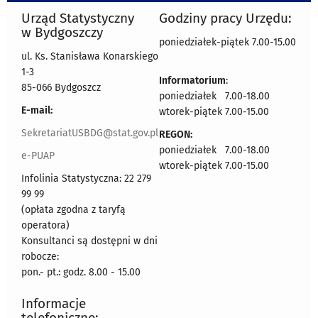
Urząd Statystyczny
Godziny pracy Urzędu:
w Bydgoszczy
poniedziałek-piątek 7.00-15.00
ul. Ks. Stanisława Konarskiego
1-3
Informatorium
:
85-066 Bydgoszcz
poniedziałek 7.00-18.00
E-mail:
wtorek-piątek 7.00-15.00
SekretariatUSBDG@stat.gov.pl
REGON:
poniedziałek 7.00-18.00
e-PUAP
wtorek-piątek 7.00-15.00
Infolinia Statystyczna: 22 279
99 99
(opłata zgodna z taryfą
operatora)
Konsultanci są dostępni w dni
robocze:
pon.- pt.: godz. 8.00 - 15.00
Informacje
telefoniczne: