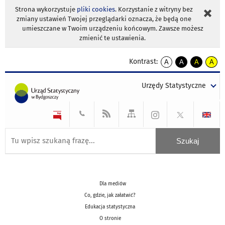
Strona wykorzystuje
pliki cookies
. Korzystanie z witryny bez
zmiany ustawień Twojej przeglądarki oznacza, że będą one
umieszczane w Twoim urządzeniu końcowym. Zawsze możesz
zmienić te ustawienia.
Kontrast:
A
A
A
A
kontrast
kontrast
kontrast
kontra
domyślny
biały
żółty
czarny
Urzędy Statystyczne
tekst
tekst
tekst
na
na
na
czarnym
czarnym
żółtym
Dla mediów
Co, gdzie, jak załatwić?
Edukacja statystyczna
O stronie