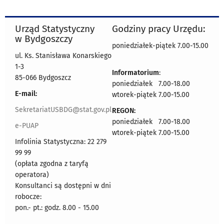
Urząd Statystyczny
Godziny pracy Urzędu:
w Bydgoszczy
poniedziałek-piątek 7.00-15.00
ul. Ks. Stanisława Konarskiego
1-3
Informatorium
:
85-066 Bydgoszcz
poniedziałek 7.00-18.00
E-mail:
wtorek-piątek 7.00-15.00
SekretariatUSBDG@stat.gov.pl
REGON:
poniedziałek 7.00-18.00
e-PUAP
wtorek-piątek 7.00-15.00
Infolinia Statystyczna: 22 279
99 99
(opłata zgodna z taryfą
operatora)
Konsultanci są dostępni w dni
robocze:
pon.- pt.: godz. 8.00 - 15.00