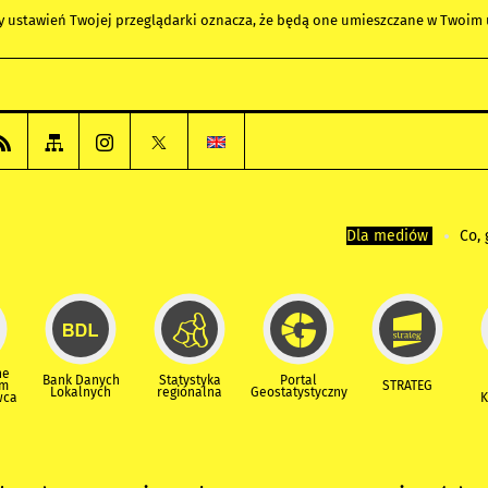
any ustawień Twojej przeglądarki oznacza, że będą one umieszczane w Twoi
Dla mediów
Co, 
ne
Bank Danych
Statystyka
Portal
um
STRATEG
Lokalnych
regionalna
Geostatystyczny
wca
K