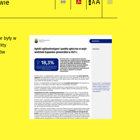
A
wie
A
A
e były w
kty
tów