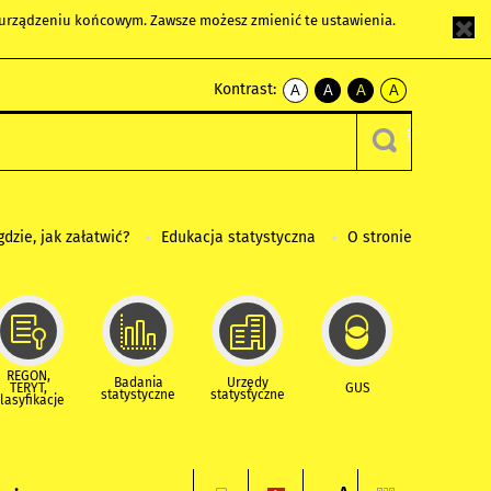
m urządzeniu końcowym. Zawsze możesz zmienić te ustawienia.
Kontrast:
A
A
A
A
kontrast
kontrast
kontrast
kontrast
domyślny
biały
żółty
czarny
tekst
tekst
tekst
na
na
na
czarnym
czarnym
żółtym
gdzie, jak załatwić?
Edukacja statystyczna
O stronie
REGON,
Badania
Urzędy
TERYT,
GUS
statystyczne
statystyczne
lasyfikacje