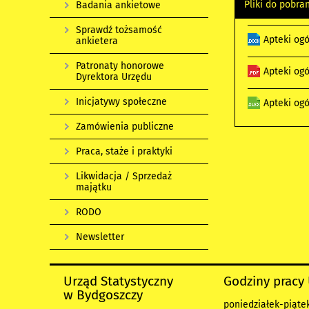
Pliki do pobra
Badania ankietowe
Sprawdź tożsamość
Apteki og
ankietera
Patronaty honorowe
Apteki og
Dyrektora Urzędu
Inicjatywy społeczne
Apteki og
Zamówienia publiczne
Praca, staże i praktyki
Likwidacja / Sprzedaż
majątku
RODO
Newsletter
Urząd Statystyczny
Godziny pracy
w Bydgoszczy
poniedziałek-piątek