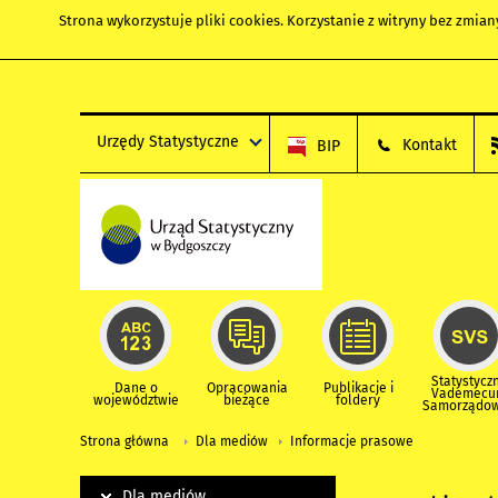
Strona wykorzystuje
pliki cookies
. Korzystanie z witryny bez zmi
Urzędy Statystyczne
Kontakt
BIP
Statystycz
Dane o
Opracowania
Publikacje i
Vademec
województwie
bieżące
foldery
Samorządo
Strona główna
Dla mediów
Informacje prasowe
Dla mediów