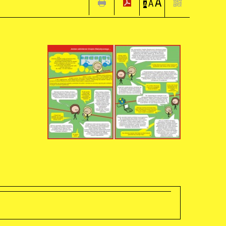
A
A
A