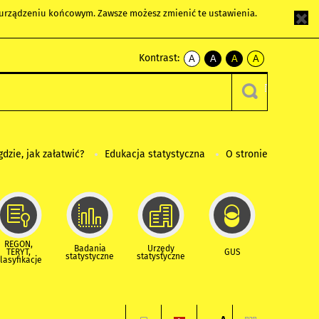
m urządzeniu końcowym. Zawsze możesz zmienić te ustawienia.
Kontrast:
A
A
A
A
kontrast
kontrast
kontrast
kontrast
domyślny
biały
żółty
czarny
tekst
tekst
tekst
na
na
na
czarnym
czarnym
żółtym
gdzie, jak załatwić?
Edukacja statystyczna
O stronie
REGON,
Badania
Urzędy
TERYT,
GUS
statystyczne
statystyczne
lasyfikacje