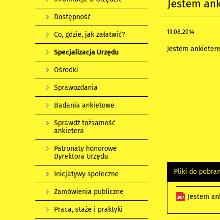
Jestem ank
Dostępność
19.08.2014
Co, gdzie, jak załatwić?
Jestem ankietere
Specjalizacja Urzędu
Ośrodki
Sprawozdania
Badania ankietowe
Sprawdź tożsamość
ankietera
Patronaty honorowe
Dyrektora Urzędu
Pliki do pobra
Inicjatywy społeczne
Zamówienia publiczne
Jestem an
Praca, staże i praktyki