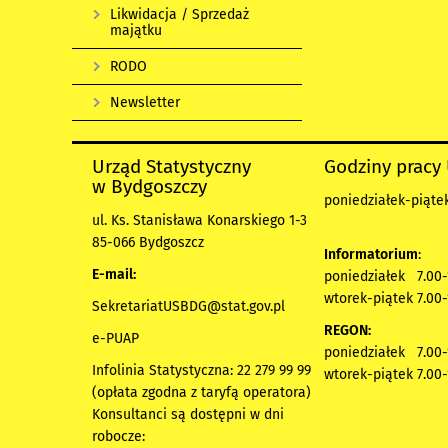
Likwidacja / Sprzedaż
majątku
RODO
Newsletter
Urząd Statystyczny
Godziny pracy
w Bydgoszczy
poniedziałek-piątek
ul. Ks. Stanisława Konarskiego 1-3
85-066 Bydgoszcz
Informatorium
:
E-mail:
poniedziałek 7.00-
wtorek-piątek 7.00-
SekretariatUSBDG@stat.gov.pl
REGON:
e-PUAP
poniedziałek 7.00-
Infolinia Statystyczna: 22 279 99 99
wtorek-piątek 7.00-
(opłata zgodna z taryfą operatora)
Konsultanci są dostępni w dni
robocze: