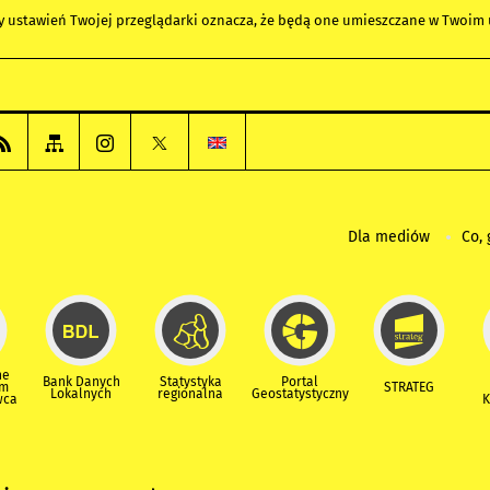
any ustawień Twojej przeglądarki oznacza, że będą one umieszczane w Twoi
Dla mediów
Co, 
ne
Bank Danych
Statystyka
Portal
um
STRATEG
Lokalnych
regionalna
Geostatystyczny
wca
K