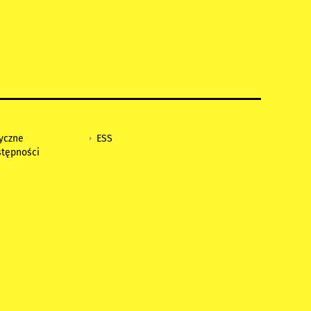
tyczne
ESS
stępności