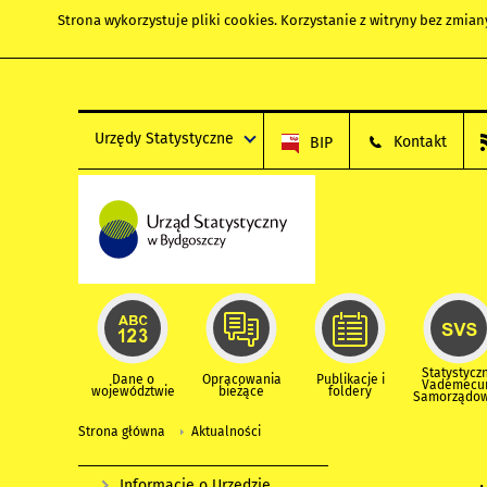
Strona wykorzystuje
pliki cookies
. Korzystanie z witryny bez zmi
Urzędy Statystyczne
Kontakt
BIP
Statystycz
Dane o
Opracowania
Publikacje i
Vademec
województwie
bieżące
foldery
Samorządo
Strona główna
Aktualności
Informacje o Urzędzie