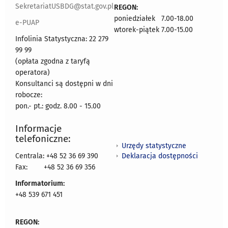
SekretariatUSBDG@stat.gov.pl
REGON:
poniedziałek 7.00-18.00
e-PUAP
wtorek-piątek 7.00-15.00
Infolinia Statystyczna: 22 279
99 99
(opłata zgodna z taryfą
operatora)
Konsultanci są dostępni w dni
robocze:
pon.- pt.: godz. 8.00 - 15.00
Informacje
telefoniczne:
Urzędy statystyczne
Deklaracja dostępności
Centrala: +48 52 36 69 390
Fax:
+48 52 36 69 356
Informatorium:
+48 539 671 451
REGON: