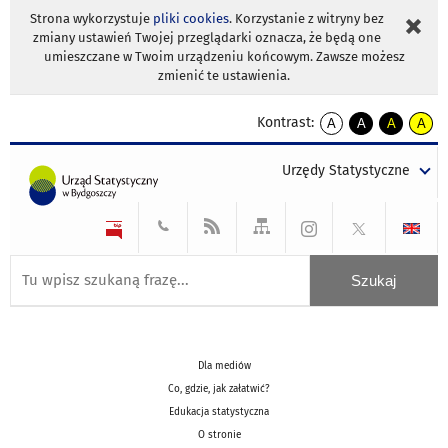
Strona wykorzystuje
pliki cookies
. Korzystanie z witryny bez
zmiany ustawień Twojej przeglądarki oznacza, że będą one
umieszczane w Twoim urządzeniu końcowym. Zawsze możesz
zmienić te ustawienia.
Kontrast:
A
A
A
A
kontrast
kontrast
kontrast
kontra
domyślny
biały
żółty
czarny
Urzędy Statystyczne
tekst
tekst
tekst
na
na
na
czarnym
czarnym
żółtym
Dla mediów
Co, gdzie, jak załatwić?
Edukacja statystyczna
O stronie