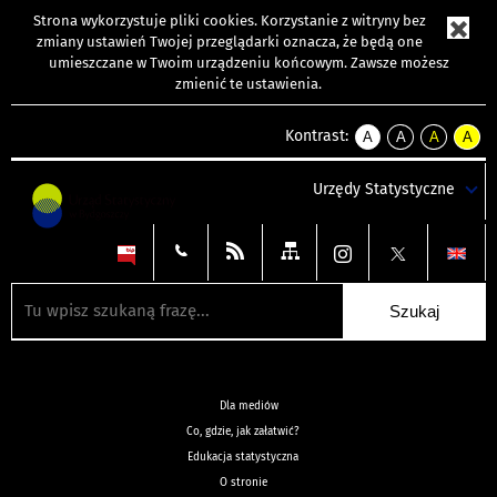
Strona wykorzystuje
pliki cookies
. Korzystanie z witryny bez
zmiany ustawień Twojej przeglądarki oznacza, że będą one
umieszczane w Twoim urządzeniu końcowym. Zawsze możesz
zmienić te ustawienia.
Kontrast:
A
A
A
A
kontrast
kontrast
kontrast
kontra
domyślny
biały
żółty
czarny
Urzędy Statystyczne
tekst
tekst
tekst
na
na
na
czarnym
czarnym
żółtym
Dla mediów
Co, gdzie, jak załatwić?
Edukacja statystyczna
O stronie