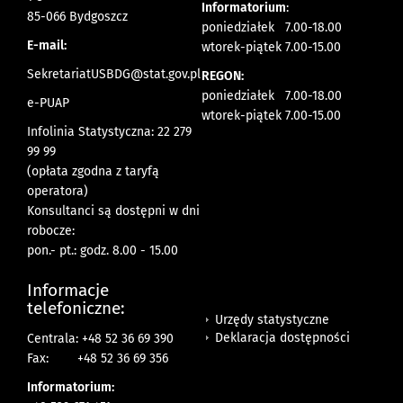
Informatorium
:
85-066 Bydgoszcz
poniedziałek 7.00-18.00
E-mail:
wtorek-piątek 7.00-15.00
SekretariatUSBDG@stat.gov.pl
REGON:
poniedziałek 7.00-18.00
e-PUAP
wtorek-piątek 7.00-15.00
Infolinia Statystyczna: 22 279
99 99
(opłata zgodna z taryfą
operatora)
Konsultanci są dostępni w dni
robocze:
pon.- pt.: godz. 8.00 - 15.00
Informacje
telefoniczne:
Urzędy statystyczne
Deklaracja dostępności
Centrala: +48 52 36 69 390
Fax:
+48 52 36 69 356
Informatorium: