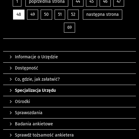
1
poprzednia strona
44
45
46
47
48
49
50
51
52
następna strona
69
Informacje o Urzędzie
Dostępność
Co, gdzie, jak załatwić?
Specjalizacja Urzędu
Ośrodki
Sprawozdania
Badania ankietowe
Sprawdź tożsamość ankietera