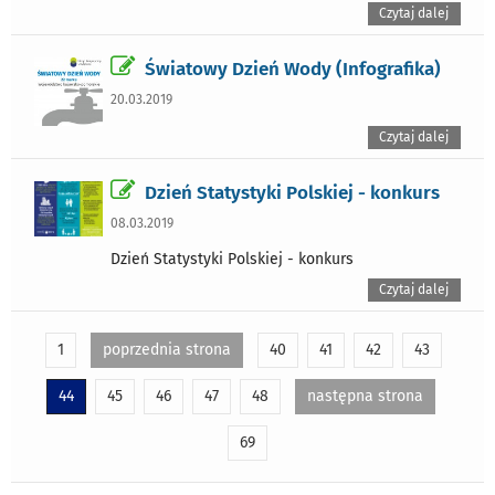
Czytaj dalej
Światowy Dzień Wody (Infografika)
20.03.2019
Czytaj dalej
Dzień Statystyki Polskiej - konkurs
08.03.2019
Dzień Statystyki Polskiej - konkurs
Czytaj dalej
1
poprzednia strona
40
41
42
43
44
45
46
47
48
następna strona
69