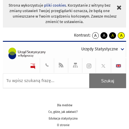
Strona wykorzystuje
pliki cookies
. Korzystanie z witryny bez
zmiany ustawień Twojej przeglądarki oznacza, że będą one
umieszczane w Twoim urządzeniu końcowym. Zawsze możesz
zmienić te ustawienia.
Kontrast:
A
A
A
A
kontrast
kontrast
kontrast
kontra
domyślny
biały
żółty
czarny
Urzędy Statystyczne
tekst
tekst
tekst
na
na
na
czarnym
czarnym
żółtym
Dla mediów
Co, gdzie, jak załatwić?
Edukacja statystyczna
O stronie