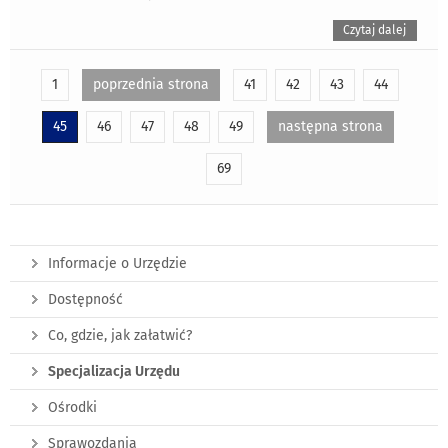
Czytaj dalej
1
poprzednia strona
41
42
43
44
45
46
47
48
49
następna strona
69
Informacje o Urzędzie
Dostępność
Co, gdzie, jak załatwić?
Specjalizacja Urzędu
Ośrodki
Sprawozdania