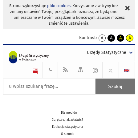
Strona wykorzystuje
pliki cookies
. Korzystanie z witryny bez
zmiany ustawień Twojej przeglądarki oznacza, że będą one
umieszczane w Twoim urządzeniu końcowym. Zawsze możesz
zmienić te ustawienia.
Kontrast:
A
A
A
A
kontrast
kontrast
kontrast
kontra
domyślny
biały
żółty
czarny
Urzędy Statystyczne
tekst
tekst
tekst
na
na
na
czarnym
czarnym
żółtym
Dla mediów
Co, gdzie, jak załatwić?
Edukacja statystyczna
O stronie