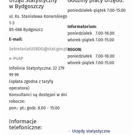
Urząd Statystyczny
Godziny pracy Urzędu:
w Bydgoszczy
poniedziałek-piątek 7.00-15.00
ul. Ks. Stanisława Konarskiego
1-3
Informatorium
:
85-066 Bydgoszcz
poniedziałek 7.00-18.00
E-mail:
wtorek-piątek 7.00-15.00
SekretariatUSBDG@stat.gov.pl
REGON:
poniedziałek 7.00-18.00
e-PUAP
wtorek-piątek 7.00-15.00
Infolinia Statystyczna: 22 279
99 99
(opłata zgodna z taryfą
operatora)
Konsultanci są dostępni w dni
robocze:
pon.- pt.: godz. 8.00 - 15.00
Informacje
telefoniczne:
Urzędy statystyczne