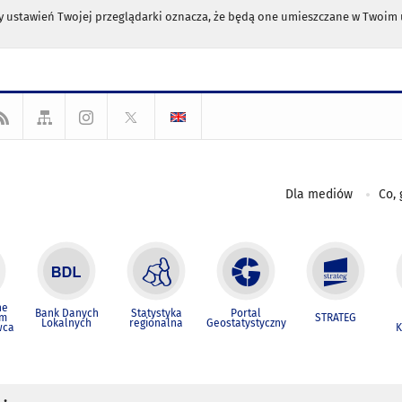
any ustawień Twojej przeglądarki oznacza, że będą one umieszczane w Twoi
Dla mediów
Co, 
ne
Bank Danych
Statystyka
Portal
um
STRATEG
Lokalnych
regionalna
Geostatystyczny
wca
K