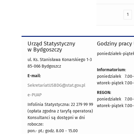
1
Urząd Statystyczny
Godziny pracy
w Bydgoszczy
poniedziałek-piątek
ul. Ks. Stanisława Konarskiego 1-3
85-066 Bydgoszcz
Informatorium
:
E-mail:
poniedziałek 7.00-
wtorek-piątek 7.00-
SekretariatUSBDG@stat.gov.pl
REGON:
e-PUAP
poniedziałek 7.00-
Infolinia Statystyczna: 22 279 99 99
wtorek-piątek 7.00-
(opłata zgodna z taryfą operatora)
Konsultanci są dostępni w dni
robocze:
pon.- pt.: godz. 8.00 - 15.00