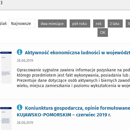
i
iał:
Najnowsze
dwa miesiące
pół roku
rok
2 lata
5
Aktywność ekonomiczna ludności w województw
28.06.2019
Opracowanie sygnalne zawiera informacje pozyskane na pod
którego przedmiotem jest fakt wykonywania, posiadania lub p
Prezentuje dane dotyczące osób aktywnych i biernych zawodo
wieku, miejsca zamieszkania i poziomu wykształcenia w woj
Koniunktura gospodarcza, opinie formułowane 
KUJAWSKO-POMORSKIM – czerwiec 2019 r.
28.06.2019