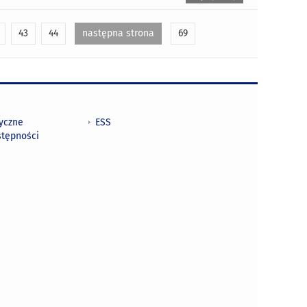
43
44
następna strona
69
tyczne
ESS
stępności