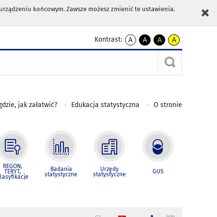
m urządzeniu końcowym. Zawsze możesz zmienić te ustawienia.
Kontrast:
A
A
A
A
kontrast
kontrast
kontrast
kontrast
domyślny
biały
żółty
czarny
tekst
tekst
tekst
na
na
na
czarnym
czarnym
żółtym
gdzie, jak załatwić?
Edukacja statystyczna
O stronie
REGON,
Badania
Urzędy
TERYT,
GUS
statystyczne
statystyczne
lasyfikacje