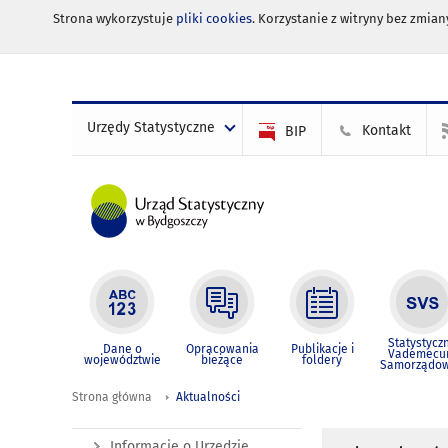
Strona wykorzystuje
pliki cookies
. Korzystanie z witryny bez zmi
Urzędy Statystyczne
Kontakt
BIP
Statystycz
Dane o
Opracowania
Publikacje i
Vademec
województwie
bieżące
foldery
Samorządo
Strona główna
Aktualności
Informacje o Urzędzie