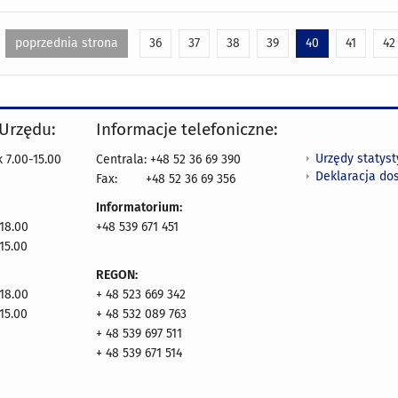
poprzednia strona
36
37
38
39
40
41
42
 Urzędu:
Informacje telefoniczne:
Urzędy statys
 7.00-15.00
Centrala: +48 52 36 69 390
Deklaracja do
Fax:
+48 52 36 69 356
Informatorium:
18.00
+48 539 671 451
15.00
REGON:
18.00
+ 48 523 669 342
15.00
+ 48 532 089 763
+ 48 539 697 511
+ 48 539 671 514