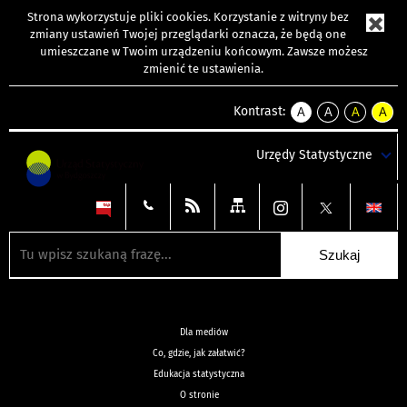
Strona wykorzystuje
pliki cookies
. Korzystanie z witryny bez
zmiany ustawień Twojej przeglądarki oznacza, że będą one
umieszczane w Twoim urządzeniu końcowym. Zawsze możesz
zmienić te ustawienia.
Kontrast:
A
A
A
A
kontrast
kontrast
kontrast
kontra
domyślny
biały
żółty
czarny
Urzędy Statystyczne
tekst
tekst
tekst
na
na
na
czarnym
czarnym
żółtym
Dla mediów
Co, gdzie, jak załatwić?
Edukacja statystyczna
O stronie