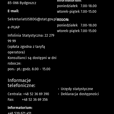
Informatorium
:
85-066 Bydgoszcz
poniedziałek 7.00-18.00
E-mail:
wtorek-piątek 7.00-15.00
SekretariatUSBDG@stat.gov.pl
REGON:
poniedziałek 7.00-18.00
e-PUAP
wtorek-piątek 7.00-15.00
Infolinia Statystyczna: 22 279
99 99
(opłata zgodna z taryfą
operatora)
Konsultanci są dostępni w dni
robocze:
pon.- pt.: godz. 8.00 - 15.00
Informacje
telefoniczne:
Urzędy statystyczne
Deklaracja dostępności
Centrala: +48 52 36 69 390
Fax:
+48 52 36 69 356
Informatorium:
+48 539 671 451