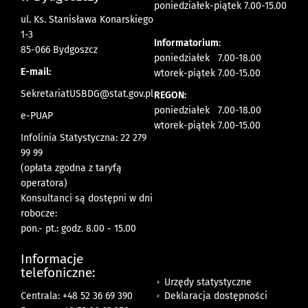
poniedziałek-piątek 7.00-15.00
ul. Ks. Stanisława Konarskiego
1-3
Informatorium
:
85-066 Bydgoszcz
poniedziałek 7.00-18.00
E-mail:
wtorek-piątek 7.00-15.00
SekretariatUSBDG@stat.gov.pl
REGON:
poniedziałek 7.00-18.00
e-PUAP
wtorek-piątek 7.00-15.00
Infolinia Statystyczna: 22 279
99 99
(opłata zgodna z taryfą
operatora)
Konsultanci są dostępni w dni
robocze:
pon.- pt.: godz. 8.00 - 15.00
Informacje
telefoniczne:
Urzędy statystyczne
Deklaracja dostępności
Centrala: +48 52 36 69 390