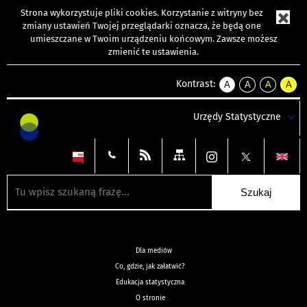
Strona wykorzystuje
pliki cookies
. Korzystanie z witryny bez
zmiany ustawień Twojej przeglądarki oznacza, że będą one
umieszczane w Twoim urządzeniu końcowym. Zawsze możesz
zmienić te ustawienia.
Kontrast:
A
A
A
A
kontrast
kontrast
kontrast
kontra
domyślny
biały
żółty
czarny
Urzędy Statystyczne
tekst
tekst
tekst
na
na
na
czarnym
czarnym
żółtym
Dla mediów
Co, gdzie, jak załatwić?
Edukacja statystyczna
O stronie