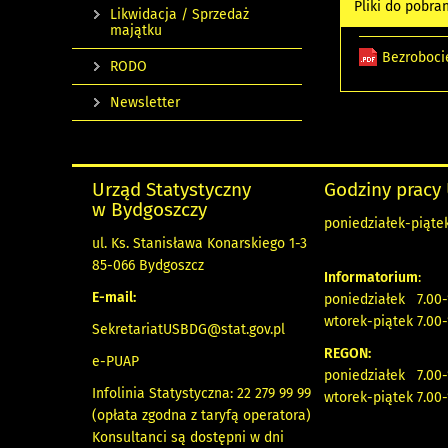
Pliki do pobra
Likwidacja / Sprzedaż
majątku
Bezroboci
RODO
Newsletter
Urząd Statystyczny
Godziny pracy
w Bydgoszczy
poniedziałek-piątek
ul. Ks. Stanisława Konarskiego 1-3
85-066 Bydgoszcz
Informatorium
:
E-mail:
poniedziałek 7.00-
wtorek-piątek 7.00-
SekretariatUSBDG@stat.gov.pl
REGON:
e-PUAP
poniedziałek 7.00-
Infolinia Statystyczna: 22 279 99 99
wtorek-piątek 7.00-
(opłata zgodna z taryfą operatora)
Konsultanci są dostępni w dni