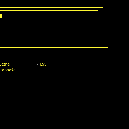
B
tyczne
ESS
stępności