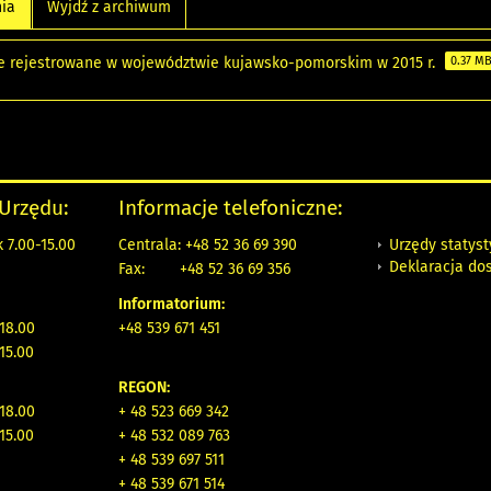
nia
Wyjdź z archiwum
e rejestrowane w województwie kujawsko-pomorskim w 2015 r.
0.37 M
 Urzędu:
Informacje telefoniczne:
Urzędy statys
 7.00-15.00
Centrala: +48 52 36 69 390
Deklaracja do
Fax:
+48 52 36 69 356
Informatorium:
18.00
+48 539 671 451
15.00
REGON:
18.00
+ 48 523 669 342
15.00
+ 48 532 089 763
+ 48 539 697 511
+ 48 539 671 514