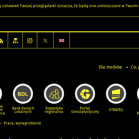
any ustawień Twojej przeglądarki oznacza, że będą one umieszczane w Twoi
Dla mediów
Co, 
ne
Bank Danych
Statystyka
Portal
um
STRATEG
Lokalnych
regionalna
Geostatystyczny
wca
K
Praca, wynagrodzenie