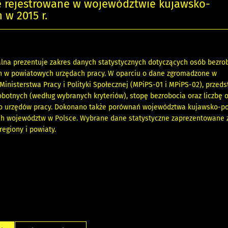
e rejestrowane w województwie kujawsko-
w 2015 r.
alna prezentuje zakres danych statystycznych dotyczących osób bezro
h w powiatowych urzędach pracy. W oparciu o dane zgromadzone w
inisterstwa Pracy i Polityki Społecznej (MPiPS-01 i MPiPS-02), przed
obotnych (według wybranych kryteriów), stopę bezrobocia oraz liczbę o
do urzędów pracy. Dokonano także porównań województwa kujawsko-p
ych województw w Polsce. Wybrane dane statystyczne zaprezentowane 
regiony i powiaty.