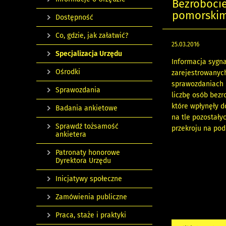
Bezroboci
pomorskim 
Dostępność
Co, gdzie, jak załatwić?
25.03.2016
Specjalizacja Urzędu
Informacja sygn
Ośrodki
zarejestrowanyc
sprawozdaniach M
Sprawozdania
liczbę osób bezr
które wpłynęły 
Badania ankietowe
na tle pozostał
Sprawdź tożsamość
przekroju na pod
ankietera
Patronaty honorowe
Dyrektora Urzędu
Inicjatywy społeczne
Zamówienia publiczne
Praca, staże i praktyki