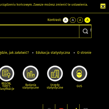
m urządzeniu końcowym. Zawsze możesz zmienić te ustawienia.
Kontrast:
A
A
A
A
kontrast
kontrast
kontrast
kontrast
domyślny
biały
żółty
czarny
tekst
tekst
tekst
na
na
na
czarnym
czarnym
żółtym
gdzie, jak załatwić?
Edukacja statystyczna
O stronie
REGON,
Badania
Urzędy
TERYT,
GUS
statystyczne
statystyczne
lasyfikacje