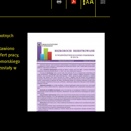
A
A
A
botnych
stawiono
fert pracy,
omorskiego
zostały w