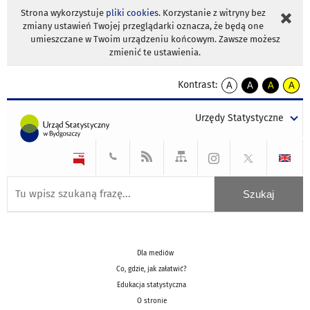
Strona wykorzystuje
pliki cookies
. Korzystanie z witryny bez
zmiany ustawień Twojej przeglądarki oznacza, że będą one
umieszczane w Twoim urządzeniu końcowym. Zawsze możesz
zmienić te ustawienia.
Kontrast:
A
A
A
A
kontrast
kontrast
kontrast
kontra
domyślny
biały
żółty
czarny
Urzędy Statystyczne
tekst
tekst
tekst
na
na
na
czarnym
czarnym
żółtym
Dla mediów
Co, gdzie, jak załatwić?
Edukacja statystyczna
O stronie