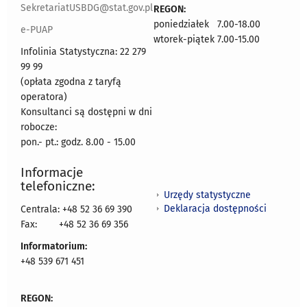
SekretariatUSBDG@stat.gov.pl
REGON:
poniedziałek 7.00-18.00
e-PUAP
wtorek-piątek 7.00-15.00
Infolinia Statystyczna: 22 279
99 99
(opłata zgodna z taryfą
operatora)
Konsultanci są dostępni w dni
robocze:
pon.- pt.: godz. 8.00 - 15.00
Informacje
telefoniczne:
Urzędy statystyczne
Deklaracja dostępności
Centrala: +48 52 36 69 390
Fax:
+48 52 36 69 356
Informatorium:
+48 539 671 451
REGON: