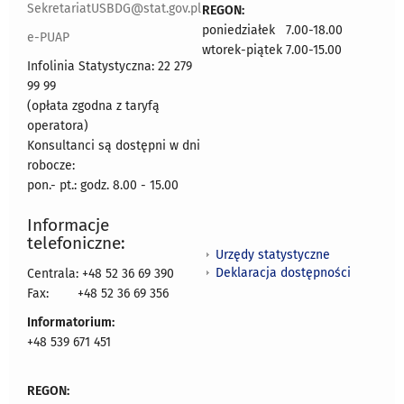
SekretariatUSBDG@stat.gov.pl
REGON:
poniedziałek 7.00-18.00
e-PUAP
wtorek-piątek 7.00-15.00
Infolinia Statystyczna: 22 279
99 99
(opłata zgodna z taryfą
operatora)
Konsultanci są dostępni w dni
robocze:
pon.- pt.: godz. 8.00 - 15.00
Informacje
telefoniczne:
Urzędy statystyczne
Deklaracja dostępności
Centrala: +48 52 36 69 390
Fax:
+48 52 36 69 356
Informatorium:
+48 539 671 451
REGON: