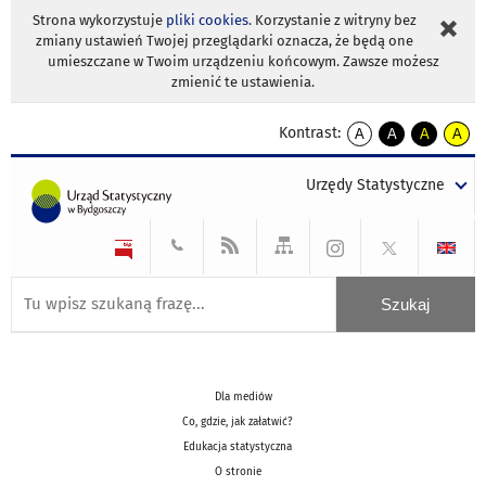
Strona wykorzystuje
pliki cookies
. Korzystanie z witryny bez
zmiany ustawień Twojej przeglądarki oznacza, że będą one
umieszczane w Twoim urządzeniu końcowym. Zawsze możesz
zmienić te ustawienia.
Kontrast:
A
A
A
A
kontrast
kontrast
kontrast
kontra
domyślny
biały
żółty
czarny
Urzędy Statystyczne
tekst
tekst
tekst
na
na
na
czarnym
czarnym
żółtym
Dla mediów
Co, gdzie, jak załatwić?
Edukacja statystyczna
O stronie