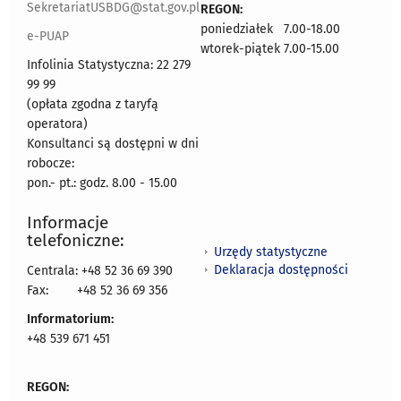
SekretariatUSBDG@stat.gov.pl
REGON:
poniedziałek 7.00-18.00
e-PUAP
wtorek-piątek 7.00-15.00
Infolinia Statystyczna: 22 279
99 99
(opłata zgodna z taryfą
operatora)
Konsultanci są dostępni w dni
robocze:
pon.- pt.: godz. 8.00 - 15.00
Informacje
telefoniczne:
Urzędy statystyczne
Deklaracja dostępności
Centrala: +48 52 36 69 390
Fax:
+48 52 36 69 356
Informatorium:
+48 539 671 451
REGON: