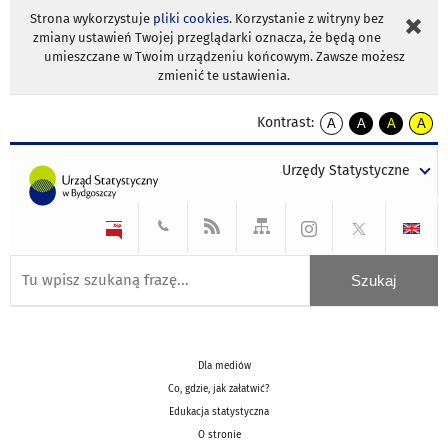
Strona wykorzystuje
pliki cookies
. Korzystanie z witryny bez
zmiany ustawień Twojej przeglądarki oznacza, że będą one
umieszczane w Twoim urządzeniu końcowym. Zawsze możesz
zmienić te ustawienia.
Kontrast:
A
A
A
A
kontrast
kontrast
kontrast
kontra
domyślny
biały
żółty
czarny
Urzędy Statystyczne
tekst
tekst
tekst
na
na
na
czarnym
czarnym
żółtym
Dla mediów
Co, gdzie, jak załatwić?
Edukacja statystyczna
O stronie