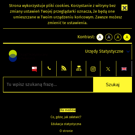
Strona wykorzystuje
pliki cookies
. Korzystanie z witryny bez
zmiany ustawień Twojej przeglądarki oznacza, że będą one
umieszczane w Twoim urządzeniu końcowym. Zawsze możesz
zmienić te ustawienia.
Kontrast:
A
A
A
A
kontrast
kontrast
kontrast
kontra
domyślny
biały
żółty
czarny
Urzędy Statystyczne
tekst
tekst
tekst
na
na
na
czarnym
czarnym
żółtym
Dla mediów
Co, gdzie, jak załatwić?
Edukacja statystyczna
O stronie