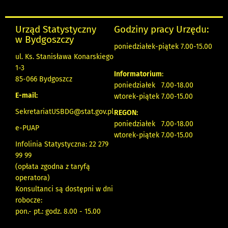
Urząd Statystyczny
Godziny pracy Urzędu:
w Bydgoszczy
poniedziałek-piątek 7.00-15.00
ul. Ks. Stanisława Konarskiego
1-3
Informatorium
:
85-066 Bydgoszcz
poniedziałek 7.00-18.00
E-mail:
wtorek-piątek 7.00-15.00
SekretariatUSBDG@stat.gov.pl
REGON:
poniedziałek 7.00-18.00
e-PUAP
wtorek-piątek 7.00-15.00
Infolinia Statystyczna: 22 279
99 99
(opłata zgodna z taryfą
operatora)
Konsultanci są dostępni w dni
robocze:
pon.- pt.: godz. 8.00 - 15.00