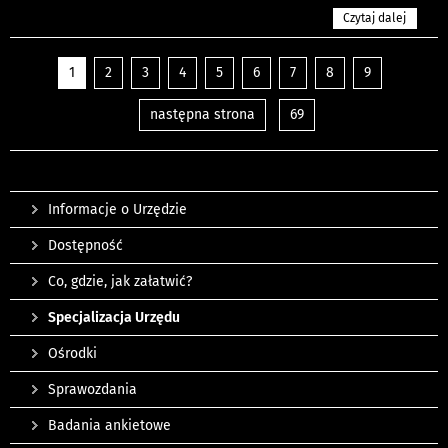
Czytaj dalej
1
2
3
4
5
6
7
8
9
następna strona
69
Informacje o Urzędzie
Dostępność
Co, gdzie, jak załatwić?
Specjalizacja Urzędu
Ośrodki
Sprawozdania
Badania ankietowe