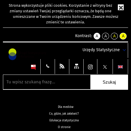
Strona wykorzystuje
pliki cookies
. Korzystanie z witryny bez
zmiany ustawień Twojej przeglądarki oznacza, że będą one
umieszczane w Twoim urządzeniu końcowym. Zawsze możesz
zmienić te ustawienia.
Kontrast:
A
A
A
A
kontrast
kontrast
kontrast
kontra
domyślny
biały
żółty
czarny
Urzędy Statystyczne
tekst
tekst
tekst
na
na
na
czarnym
czarnym
żółtym
Dla mediów
Co, gdzie, jak załatwić?
Edukacja statystyczna
O stronie