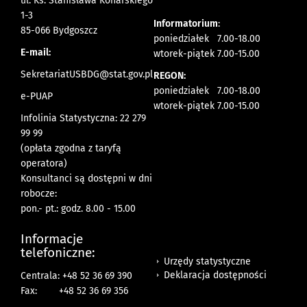
ul. Ks. Stanisława Konarskiego
1-3
Informatorium
:
85-066 Bydgoszcz
poniedziałek 7.00-18.00
E-mail:
wtorek-piątek 7.00-15.00
SekretariatUSBDG@stat.gov.pl
REGON:
poniedziałek 7.00-18.00
e-PUAP
wtorek-piątek 7.00-15.00
Infolinia Statystyczna: 22 279
99 99
(opłata zgodna z taryfą
operatora)
Konsultanci są dostępni w dni
robocze:
pon.- pt.: godz. 8.00 - 15.00
Informacje
telefoniczne:
Urzędy statystyczne
Deklaracja dostępności
Centrala: +48 52 36 69 390
Fax:
+48 52 36 69 356