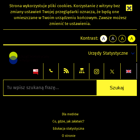
Strona wykorzystuje
pliki cookies
. Korzystanie z witryny bez
zmiany ustawień Twojej przeglądarki oznacza, że będą one
umieszczane w Twoim urządzeniu końcowym. Zawsze możesz
zmienić te ustawienia.
Kontrast:
A
A
A
A
kontrast
kontrast
kontrast
kontra
domyślny
biały
żółty
czarny
Urzędy Statystyczne
tekst
tekst
tekst
na
na
na
czarnym
czarnym
żółtym
Dla mediów
Co, gdzie, jak załatwić?
Edukacja statystyczna
O stronie