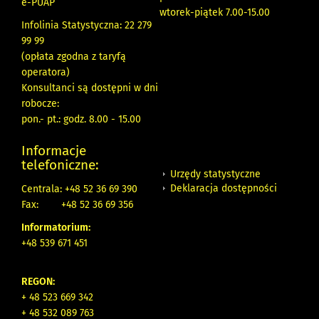
e-PUAP
wtorek-piątek 7.00-15.00
Infolinia Statystyczna: 22 279
99 99
(opłata zgodna z taryfą
operatora)
Konsultanci są dostępni w dni
robocze:
pon.- pt.: godz. 8.00 - 15.00
Informacje
telefoniczne:
Urzędy statystyczne
Deklaracja dostępności
Centrala: +48 52 36 69 390
Fax:
+48 52 36 69 356
Informatorium:
+48 539 671 451
REGON:
+ 48 523 669 342
+ 48 532 089 763