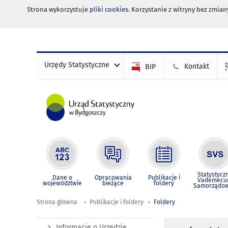
Strona wykorzystuje
pliki cookies
. Korzystanie z witryny bez zmi
Urzędy Statystyczne
Kontakt
BIP
Statystycz
Dane o
Opracowania
Publikacje i
Vademec
województwie
bieżące
foldery
Samorządo
Strona główna
Publikacje i foldery
Foldery
Informacje o Urzędzie