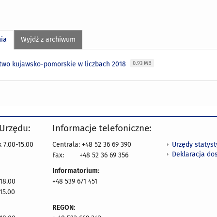
nia
Wyjdź z archiwum
wo kujawsko-pomorskie w liczbach 2018
0.93 MB
 Urzędu:
Informacje telefoniczne:
Urzędy statys
 7.00-15.00
Centrala: +48 52 36 69 390
Deklaracja do
Fax:
+48 52 36 69 356
Informatorium:
18.00
+48 539 671 451
15.00
REGON: