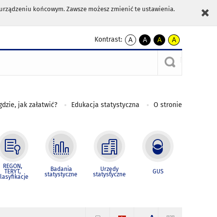
m urządzeniu końcowym. Zawsze możesz zmienić te ustawienia.
Kontrast:
A
A
A
A
kontrast
kontrast
kontrast
kontrast
domyślny
biały
żółty
czarny
tekst
tekst
tekst
na
na
na
czarnym
czarnym
żółtym
gdzie, jak załatwić?
Edukacja statystyczna
O stronie
REGON,
Badania
Urzędy
TERYT,
GUS
statystyczne
statystyczne
lasyfikacje