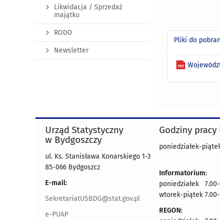
Likwidacja / Sprzedaż
majątku
RODO
Pliki do pobra
Newsletter
Województ
Urząd Statystyczny
Godziny pracy
w Bydgoszczy
poniedziałek-piątek
ul. Ks. Stanisława Konarskiego 1-3
85-066 Bydgoszcz
Informatorium
:
E-mail:
poniedziałek 7.00-
wtorek-piątek 7.00-
SekretariatUSBDG@stat.gov.pl
REGON:
e-PUAP