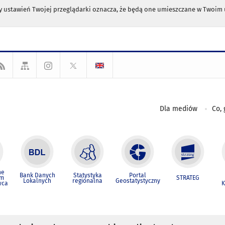
any ustawień Twojej przeglądarki oznacza, że będą one umieszczane w Twoi
Dla mediów
Co, 
ne
Bank Danych
Statystyka
Portal
um
STRATEG
Lokalnych
regionalna
Geostatystyczny
wca
K