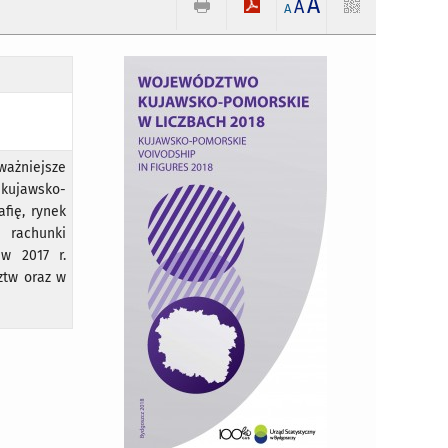
A
A
A
ważniejsze
 kujawsko-
fię, rynek
, rachunki
w 2017 r.
ztw oraz w