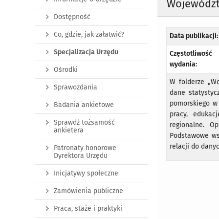
Województ
Dostępność
Co, gdzie, jak załatwić?
Data publikacji:
Specjalizacja Urzędu
Częstotliwość
wydania:
Ośrodki
W folderze „W
Sprawozdania
dane statystyc
pomorskiego w 
Badania ankietowe
pracy, edukacj
Sprawdź tożsamość
regionalne. O
ankietera
Podstawowe wsk
relacji do dany
Patronaty honorowe
Dyrektora Urzędu
Inicjatywy społeczne
Zamówienia publiczne
Praca, staże i praktyki