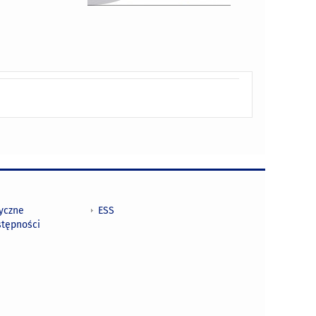
tyczne
ESS
stępności