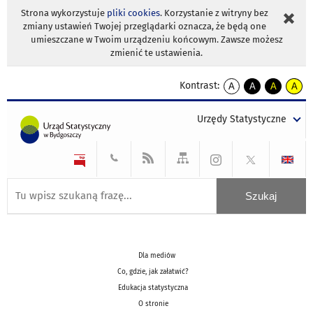
Strona wykorzystuje
pliki cookies
. Korzystanie z witryny bez
zmiany ustawień Twojej przeglądarki oznacza, że będą one
umieszczane w Twoim urządzeniu końcowym. Zawsze możesz
zmienić te ustawienia.
Kontrast:
A
A
A
A
kontrast
kontrast
kontrast
kontra
domyślny
biały
żółty
czarny
Urzędy Statystyczne
tekst
tekst
tekst
na
na
na
czarnym
czarnym
żółtym
Dla mediów
Co, gdzie, jak załatwić?
Edukacja statystyczna
O stronie