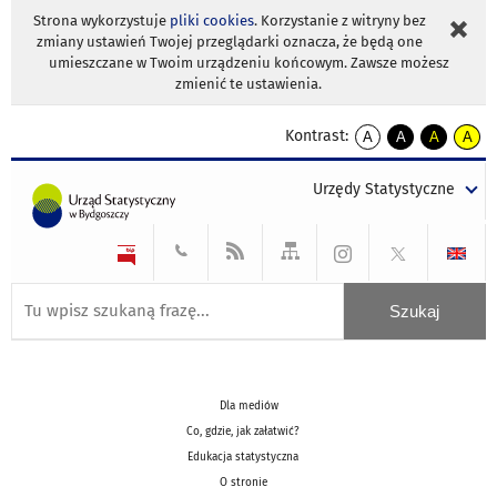
Strona wykorzystuje
pliki cookies
. Korzystanie z witryny bez
zmiany ustawień Twojej przeglądarki oznacza, że będą one
umieszczane w Twoim urządzeniu końcowym. Zawsze możesz
zmienić te ustawienia.
Kontrast:
A
A
A
A
kontrast
kontrast
kontrast
kontra
domyślny
biały
żółty
czarny
Urzędy Statystyczne
tekst
tekst
tekst
na
na
na
czarnym
czarnym
żółtym
Dla mediów
Co, gdzie, jak załatwić?
Edukacja statystyczna
O stronie