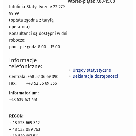
wtorek-piątek 7.00-15.00
Infolinia Statystyczna: 22 279
99 99
(opłata zgodna z taryfą
operatora)
Konsultanci są dostępni w dni
robocze:
pon.- pt.: godz. 8.00 - 15.00
Informacje
telefoniczne:
Urzędy statystyczne
Deklaracja dostępności
Centrala: +48 52 36 69 390
Fax:
+48 52 36 69 356
Informatorium:
+48 539 671 451
REGON:
+ 48 523 669 342
+ 48 532 089 763