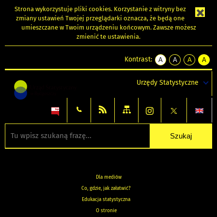
Strona wykorzystuje
pliki cookies
. Korzystanie z witryny bez
zmiany ustawień Twojej przeglądarki oznacza, że będą one
umieszczane w Twoim urządzeniu końcowym. Zawsze możesz
zmienić te ustawienia.
Kontrast:
A
A
A
A
kontrast
kontrast
kontrast
kontra
domyślny
biały
żółty
czarny
Urzędy Statystyczne
tekst
tekst
tekst
na
na
na
czarnym
czarnym
żółtym
Dla mediów
Co, gdzie, jak załatwić?
Edukacja statystyczna
O stronie