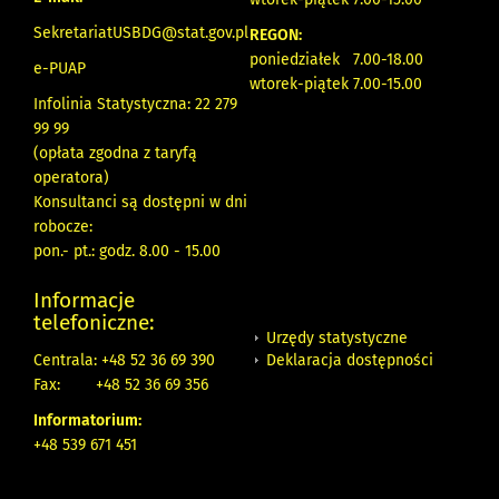
SekretariatUSBDG@stat.gov.pl
REGON:
poniedziałek 7.00-18.00
e-PUAP
wtorek-piątek 7.00-15.00
Infolinia Statystyczna: 22 279
99 99
(opłata zgodna z taryfą
operatora)
Konsultanci są dostępni w dni
robocze:
pon.- pt.: godz. 8.00 - 15.00
Informacje
telefoniczne:
Urzędy statystyczne
Deklaracja dostępności
Centrala: +48 52 36 69 390
Fax:
+48 52 36 69 356
Informatorium:
+48 539 671 451