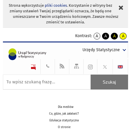
Strona wykorzystuje
pliki cookies
. Korzystanie z witryny bez
zmiany ustawień Twojej przeglądarki oznacza, że będą one
umieszczane w Twoim urządzeniu końcowym. Zawsze możesz
zmienić te ustawienia.
Kontrast:
A
A
A
A
kontrast
kontrast
kontrast
kontra
domyślny
biały
żółty
czarny
Urzędy Statystyczne
tekst
tekst
tekst
na
na
na
czarnym
czarnym
żółtym
Dla mediów
Co, gdzie, jak załatwić?
Edukacja statystyczna
O stronie