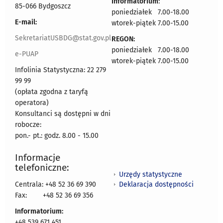
Informatorium
:
85-066 Bydgoszcz
poniedziałek 7.00-18.00
E-mail:
wtorek-piątek 7.00-15.00
SekretariatUSBDG@stat.gov.pl
REGON:
poniedziałek 7.00-18.00
e-PUAP
wtorek-piątek 7.00-15.00
Infolinia Statystyczna: 22 279
99 99
(opłata zgodna z taryfą
operatora)
Konsultanci są dostępni w dni
robocze:
pon.- pt.: godz. 8.00 - 15.00
Informacje
telefoniczne:
Urzędy statystyczne
Deklaracja dostępności
Centrala: +48 52 36 69 390
Fax:
+48 52 36 69 356
Informatorium:
+48 539 671 451