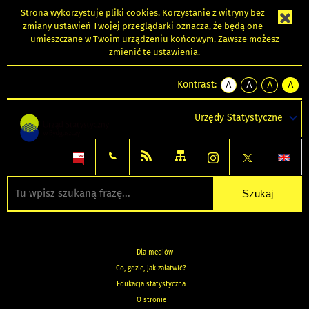
Strona wykorzystuje
pliki cookies
. Korzystanie z witryny bez
zmiany ustawień Twojej przeglądarki oznacza, że będą one
umieszczane w Twoim urządzeniu końcowym. Zawsze możesz
zmienić te ustawienia.
Kontrast:
A
A
A
A
kontrast
kontrast
kontrast
kontra
domyślny
biały
żółty
czarny
Urzędy Statystyczne
tekst
tekst
tekst
na
na
na
czarnym
czarnym
żółtym
Dla mediów
Co, gdzie, jak załatwić?
Edukacja statystyczna
O stronie