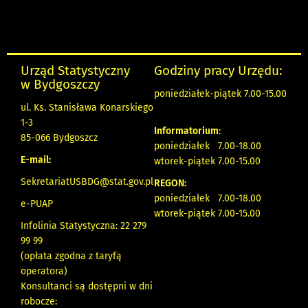
Urząd Statystyczny
Godziny pracy Urzędu:
w Bydgoszczy
poniedziałek-piątek 7.00-15.00
ul. Ks. Stanisława Konarskiego
1-3
Informatorium
:
85-066 Bydgoszcz
poniedziałek 7.00-18.00
E-mail:
wtorek-piątek 7.00-15.00
SekretariatUSBDG@stat.gov.pl
REGON:
poniedziałek 7.00-18.00
e-PUAP
wtorek-piątek 7.00-15.00
Infolinia Statystyczna: 22 279
99 99
(opłata zgodna z taryfą
operatora)
Konsultanci są dostępni w dni
robocze: