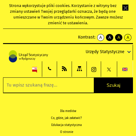
Strona wykorzystuje
pliki cookies
. Korzystanie z witryny bez
zmiany ustawień Twojej przeglądarki oznacza, że będą one
umieszczane w Twoim urządzeniu końcowym. Zawsze możesz
zmienić te ustawienia.
Kontrast:
A
A
A
A
kontrast
kontrast
kontrast
kontra
domyślny
biały
żółty
czarny
Urzędy Statystyczne
tekst
tekst
tekst
na
na
na
czarnym
czarnym
żółtym
Dla mediów
Co, gdzie, jak załatwić?
Edukacja statystyczna
O stronie