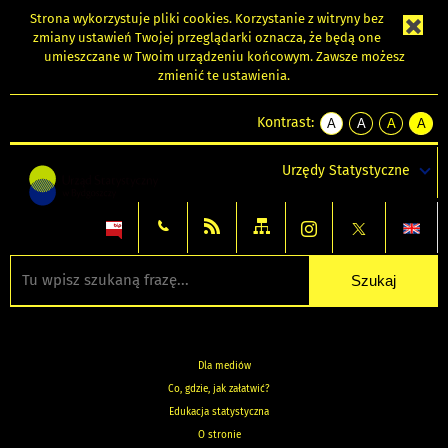
Strona wykorzystuje
pliki cookies
. Korzystanie z witryny bez
zmiany ustawień Twojej przeglądarki oznacza, że będą one
umieszczane w Twoim urządzeniu końcowym. Zawsze możesz
zmienić te ustawienia.
Kontrast:
A
A
A
A
kontrast
kontrast
kontrast
kontra
domyślny
biały
żółty
czarny
Urzędy Statystyczne
tekst
tekst
tekst
na
na
na
czarnym
czarnym
żółtym
Dla mediów
Co, gdzie, jak załatwić?
Edukacja statystyczna
O stronie