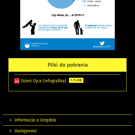
Pliki do pobrania
Dzień Ojca (Infografika)
1.75 MB
Informacje o Urzędzie
Dostępność