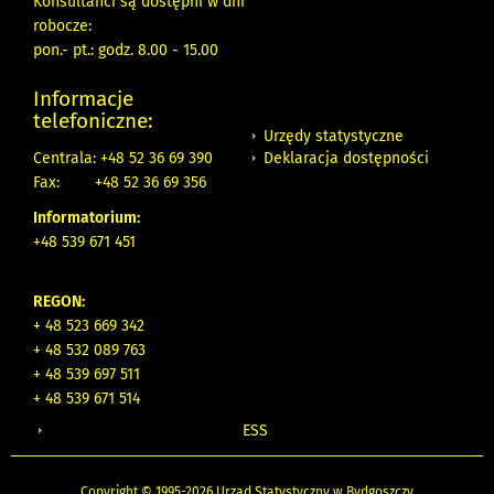
Konsultanci są dostępni w dni
robocze:
pon.- pt.: godz. 8.00 - 15.00
Informacje
telefoniczne:
Urzędy statystyczne
Deklaracja dostępności
Centrala: +48 52 36 69 390
Fax:
+48 52 36 69 356
Informatorium:
+48 539 671 451
REGON:
+ 48 523 669 342
+ 48 532 089 763
+ 48 539 697 511
+ 48 539 671 514
ESS
Copyright © 1995-2026 Urząd Statystyczny w Bydgoszczy