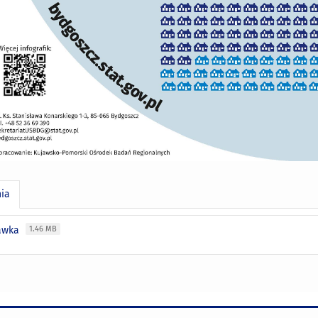
nia
ławka
1.46 MB