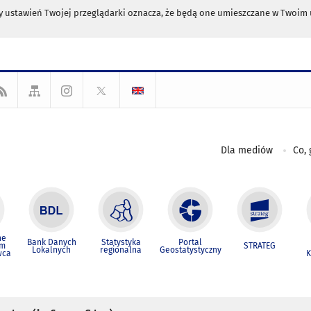
any ustawień Twojej przeglądarki oznacza, że będą one umieszczane w Twoi
Dla mediów
Co, 
ne
Bank Danych
Statystyka
Portal
um
STRATEG
Lokalnych
regionalna
Geostatystyczny
wca
K