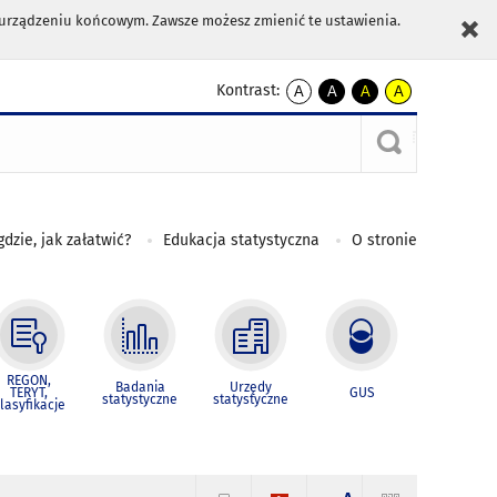
m urządzeniu końcowym. Zawsze możesz zmienić te ustawienia.
Kontrast:
A
A
A
A
kontrast
kontrast
kontrast
kontrast
domyślny
biały
żółty
czarny
tekst
tekst
tekst
na
na
na
czarnym
czarnym
żółtym
gdzie, jak załatwić?
Edukacja statystyczna
O stronie
REGON,
Badania
Urzędy
TERYT,
GUS
statystyczne
statystyczne
lasyfikacje