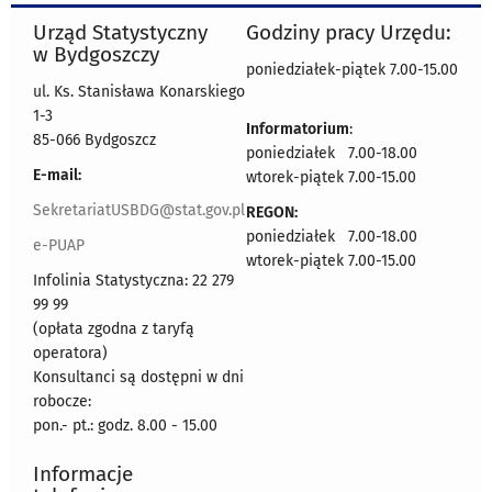
Urząd Statystyczny
Godziny pracy Urzędu:
w Bydgoszczy
poniedziałek-piątek 7.00-15.00
ul. Ks. Stanisława Konarskiego
1-3
Informatorium
:
85-066 Bydgoszcz
poniedziałek 7.00-18.00
E-mail:
wtorek-piątek 7.00-15.00
SekretariatUSBDG@stat.gov.pl
REGON:
poniedziałek 7.00-18.00
e-PUAP
wtorek-piątek 7.00-15.00
Infolinia Statystyczna: 22 279
99 99
(opłata zgodna z taryfą
operatora)
Konsultanci są dostępni w dni
robocze:
pon.- pt.: godz. 8.00 - 15.00
Informacje