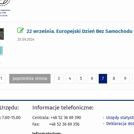
22 września. Europejski Dzień Bez Samochodu (
20.09.2024
1
poprzednia strona
3
4
5
6
7
8
9
 Urzędu:
Informacje telefoniczne:
Urzędy statys
 7.00-15.00
Centrala: +48 52 36 69 390
Deklaracja do
Fax:
+48 52 36 69 356
Informatorium: