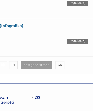
Czytaj dalej
Infografika)
Czytaj dalej
10
11
następna strona
46
tyczne
ESS
stępności