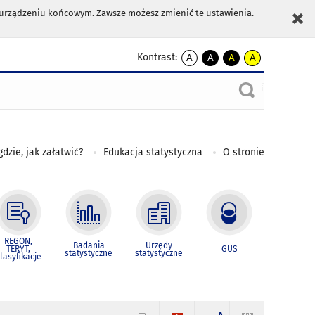
m urządzeniu końcowym. Zawsze możesz zmienić te ustawienia.
Kontrast:
A
A
A
A
kontrast
kontrast
kontrast
kontrast
domyślny
biały
żółty
czarny
tekst
tekst
tekst
na
na
na
czarnym
czarnym
żółtym
gdzie, jak załatwić?
Edukacja statystyczna
O stronie
REGON,
Badania
Urzędy
TERYT,
GUS
statystyczne
statystyczne
lasyfikacje