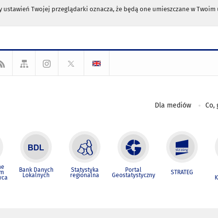
any ustawień Twojej przeglądarki oznacza, że będą one umieszczane w Twoi
Dla mediów
Co, 
ne
Bank Danych
Statystyka
Portal
um
STRATEG
Lokalnych
regionalna
Geostatystyczny
wca
K