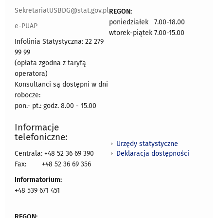
SekretariatUSBDG@stat.gov.pl
REGON:
poniedziałek 7.00-18.00
e-PUAP
wtorek-piątek 7.00-15.00
Infolinia Statystyczna: 22 279
99 99
(opłata zgodna z taryfą
operatora)
Konsultanci są dostępni w dni
robocze:
pon.- pt.: godz. 8.00 - 15.00
Informacje
telefoniczne:
Urzędy statystyczne
Deklaracja dostępności
Centrala: +48 52 36 69 390
Fax:
+48 52 36 69 356
Informatorium:
+48 539 671 451
REGON: