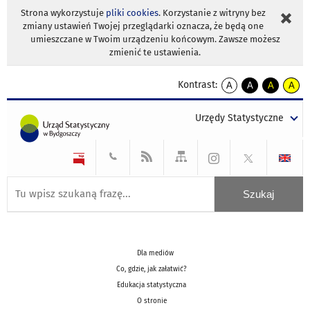
Strona wykorzystuje
pliki cookies
. Korzystanie z witryny bez
zmiany ustawień Twojej przeglądarki oznacza, że będą one
umieszczane w Twoim urządzeniu końcowym. Zawsze możesz
zmienić te ustawienia.
Kontrast:
A
A
A
A
kontrast
kontrast
kontrast
kontra
domyślny
biały
żółty
czarny
Urzędy Statystyczne
tekst
tekst
tekst
na
na
na
czarnym
czarnym
żółtym
Dla mediów
Co, gdzie, jak załatwić?
Edukacja statystyczna
O stronie