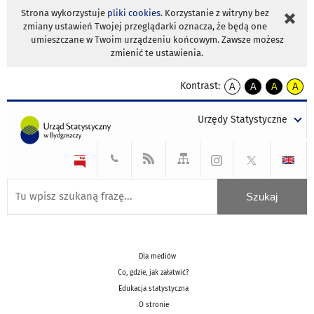
Strona wykorzystuje
pliki cookies
. Korzystanie z witryny bez
zmiany ustawień Twojej przeglądarki oznacza, że będą one
umieszczane w Twoim urządzeniu końcowym. Zawsze możesz
zmienić te ustawienia.
Kontrast:
A
A
A
A
kontrast
kontrast
kontrast
kontra
domyślny
biały
żółty
czarny
Urzędy Statystyczne
tekst
tekst
tekst
na
na
na
czarnym
czarnym
żółtym
Dla mediów
Co, gdzie, jak załatwić?
Edukacja statystyczna
O stronie