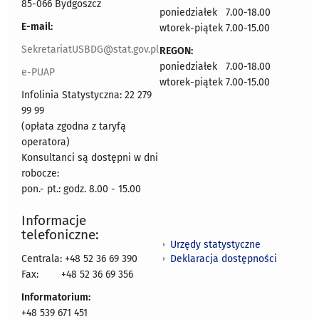
85-066 Bydgoszcz
poniedziałek 7.00-18.00
E-mail:
wtorek-piątek 7.00-15.00
SekretariatUSBDG@stat.gov.pl
REGON:
poniedziałek 7.00-18.00
e-PUAP
wtorek-piątek 7.00-15.00
Infolinia Statystyczna: 22 279
99 99
(opłata zgodna z taryfą
operatora)
Konsultanci są dostępni w dni
robocze:
pon.- pt.: godz. 8.00 - 15.00
Informacje
telefoniczne:
Urzędy statystyczne
Deklaracja dostępności
Centrala: +48 52 36 69 390
Fax:
+48 52 36 69 356
Informatorium:
+48 539 671 451