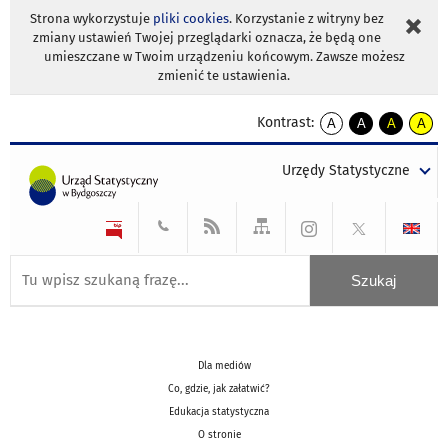
Strona wykorzystuje
pliki cookies
. Korzystanie z witryny bez
zmiany ustawień Twojej przeglądarki oznacza, że będą one
umieszczane w Twoim urządzeniu końcowym. Zawsze możesz
zmienić te ustawienia.
Kontrast:
A
A
A
A
kontrast
kontrast
kontrast
kontra
domyślny
biały
żółty
czarny
Urzędy Statystyczne
tekst
tekst
tekst
na
na
na
czarnym
czarnym
żółtym
Dla mediów
Co, gdzie, jak załatwić?
Edukacja statystyczna
O stronie